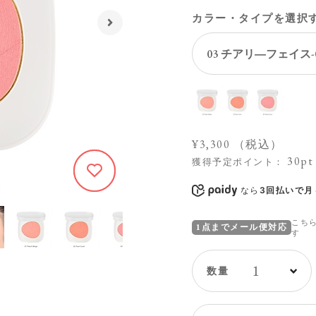
カラー・タイプを選択
¥3,300
（税込）
30pt
獲得予定ポイント：
252
なら
3回払いで月々
こち
1点までメール便対応
す
1