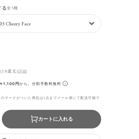
する
全3種
(1%還元)
詳細
1,100円
から。分割手数料無料
らのマークがついた商品は1点までメール便にて配送可能で
カートに入れる