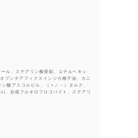
コール、ステアリン酸亜鉛、エチルヘキシ
オプンチアフィクスインジカ種子油、カニ
チン酸アスコルビル、（＋／－）タルク、
Al、合成フルオロフロゴパイト、ステアリ