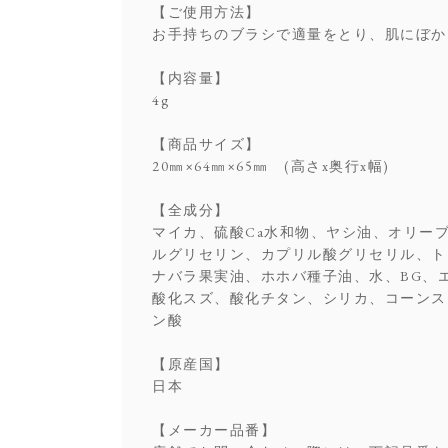
【ご使用方法】
お手持ちのブラシで適量をとり、肌にぼか
【内容量】
4g
【商品サイズ】
20㎜×64㎜×65㎜ (高さx奥行x幅)
【全成分】
マイカ、硫酸Ca水和物、ヤシ油、オリー
ルグリセリン、カプリル酸グリセリル、ト
ナバラ果実油、ホホバ種子油、水、BG、
酸化スズ、酸化チタン、シリカ、コーンス
ン酸
【原産国】
日本
【メーカー品番】