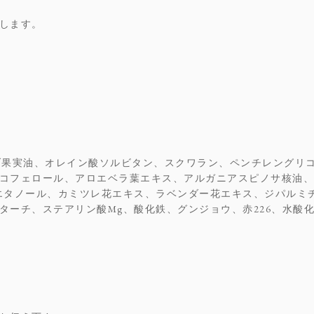
します。
ブ果実油、オレイン酸ソルビタン、スクワラン、ペンチレングリ
コフェロール、アロエベラ葉エキス、アルガニアスピノサ核油、
エタノール、カミツレ花エキス、ラベンダー花エキス、ジパルミ
ターチ、ステアリン酸Mg、酸化鉄、グンジョウ、赤226、水酸化