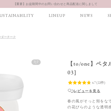
【重要】お盆期間中のお問い合わせと商品配送に関しまして
お得な定期購入コースはこちら
USTAINABILITY
LINEUP
NEWS
S
LINE お友達登録 500円OFFクーポンプレゼント
パウダーチーク
7
|
7
【to/one】ペ
03］
レビューを見る
春の風がそっと頬をな
の花びらのような透明