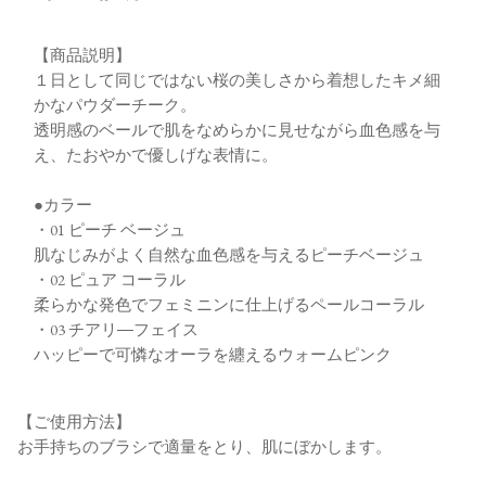
【商品説明】
１日として同じではない桜の美しさから着想したキメ細
かなパウダーチーク。
透明感のベールで肌をなめらかに見せながら血色感を与
え、たおやかで優しげな表情に。
●カラー
・01 ピーチ ベージュ
肌なじみがよく自然な血色感を与えるピーチベージュ
・02 ピュア コーラル
柔らかな発色でフェミニンに仕上げるペールコーラル
・03 チアリ―フェイス
ハッピーで可憐なオーラを纏えるウォームピンク
【ご使用方法】
お手持ちのブラシで適量をとり、肌にぼかします。