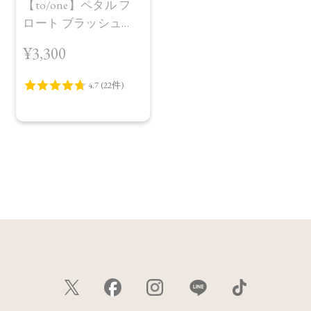
【to/one】ペタル フ
ロート ブラッシュ
［01～03］
¥3,300