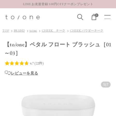
LINE お友達登録 500円OFFクーポンプレゼント
【重要】お盆期間中のお問い合わせと商品配送に関しまして
0
お得な定期購入コースはこちら
LINE お友達登録 500円OFFクーポンプレゼント
TOP
BRAND
to/one
CHEEK チーク
CHEEK パウダーチーク
【to/one】ペタル フロート ブラッシュ［01
～03］
レビューを見る
5
|
7