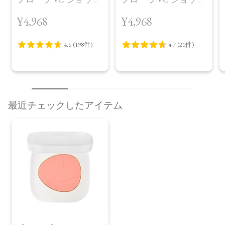
（30包）
デイ ブライトニング
¥4,968
¥4,968
プラス＜限定品＞
最近チェックしたアイテム