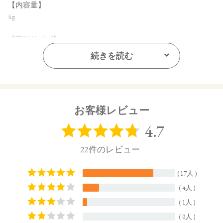
【内容量】
4g
【商品サイズ】
20㎜×64㎜×65㎜ (高さx奥行x幅)
続きを読む
【全成分】
マイカ、硫酸Ca水和物、ヤシ油、オリーブ果実油、オレイン
酸ソルビタン、スクワラン、ペンチレングリコール、ステア
リン酸亜鉛、エチルヘキシルグリセリン、カプリル酸グリセ
お客様レビュー
リル、トコフェロール、アロエベラ葉エキス、アルガニアス
ピノサ核油、オプンチアフィクスインジカ種子油、カニナバ
ラ果実油、ホホバ種子油、水、BG、エタノール、カミツレ花
エキス、ラベンダー花エキス、ジパルミチン酸アスコルビ
ル、（＋／－）タルク、酸化スズ、酸化チタン、シリカ、コ
ーンスターチ、ステアリン酸Mg、酸化鉄、グンジョウ、赤
226、水酸化Al、合成フルオロフロゴパイト、ステアリン酸
【原産国】
日本