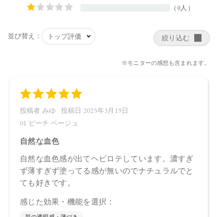
【メーカー品番】
店舗でお問い合わせの際には、下記品番をお伝え下さい。
・01 ピーチ ベージュ：4570106731048
・02 ピュア コーラル：4570106731055
・03 チアリ―フェイス：4570106731062
【店舗発売日】
CosmeKitchen 2024/3/13
Biople 2024/3/13
Make↗Kitchen 2024/3/13
※店舗での取り扱いや詳しい在庫状況につきましては、各店
舗にお問い合わせください。
※発売日は予告なく変更する可能性がございます。予めご了
承ください。
※通常はご注文より１～３営業日での発送となります。
商品によっては、お届けまで１～２週間かかる場合がござい
ますので予めご了承ください。