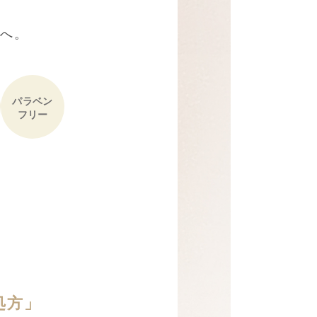
し
肌へ。
パラベン
フリー
処方」