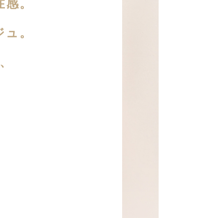
在感。
ジュ。
、