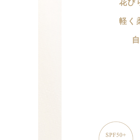
花び
軽く