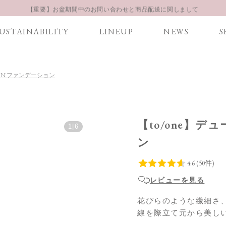
【重要】お盆期間中のお問い合わせと商品配送に関しまして
お得な定期購入コースはこちら
USTAINABILITY
LINEUP
NEWS
S
LINE お友達登録 500円OFFクーポンプレゼント
ION ファンデーション
【to/one】
1
|
6
ン
レビューを見る
花びらのような繊細さ
線を際立て元から美し