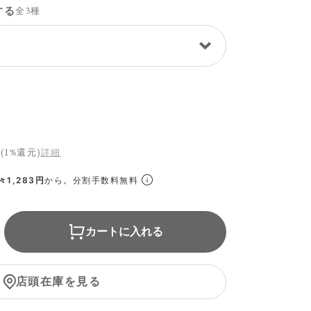
する
全3種
(1%還元)
詳細
1,283円
から。分割手数料無料
カートに入れる
店頭在庫を見る