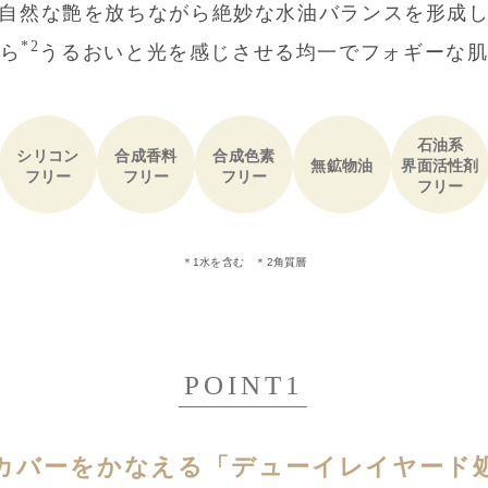
自然な艶を放ちながら絶妙な水油バランスを
形成
*2
ら
うるおいと光を感じさせる
均一でフォギーな
石油系
シリコン
合成香料
合成色素
無鉱物油
界面活性剤
フリー
フリー
フリー
フリー
＊1水を含む ＊2角質層
POINT1
カバーをかなえる
「デューイレイヤード