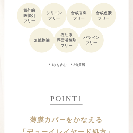
紫外線
シリコン
合成香料
合成色素
吸収剤
フリー
フリー
フリー
フリー
石油系
パラベン
無鉱物油
界面活性剤
フリー
フリー
＊1水を含む ＊2角質層
POINT1
薄膜カバーをかなえる
「デューイレイヤード処方」