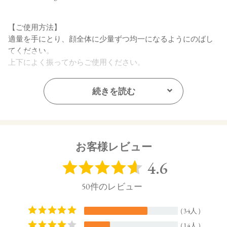
【ご使用方法】
適量を手にとり、顔全体に少量ずつ均一になるようにのばし
てください。
上下によく振ってからご使用ください。
【内容量】
続きを読む
30mL
【全成分】
・01 Light Beige：
水、ラウリン酸メチルヘプチル、酸化チタン、エタノール、
お客様レビュー
プロパンジオール、セルロース、イソステアリン酸、ステア
リン酸亜鉛、オプンチアフィクスインジカ種子油、ヒマワリ
種子油、ローズマリー葉エキス、ラベンダー花エキス、ゼニ
アオイ花エキス、アカツメクサ花エキス、ハマナス花エキ
ス、ヨモギ葉エキス、チャ葉エキス、ユズ果実エキス、ラベ
ンダー油、ベルガモット果皮油、ニオイテンジクアオイ油、
アオモジ果実油、イランイラン花油、トコフェロール、セス