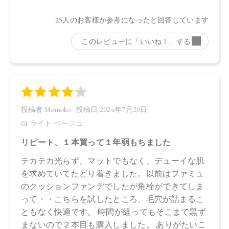
ａ、フェノキシエタノール、ポリリシノレイン酸ポリグリセ
リル－６、ＢＧ、デキストラン、アセチルテトラペプチド－
３、マイカ、酸化鉄
・03 Pink Beige：
水、ラウリン酸メチルヘプチル、酸化チタン、エタノール、
プロパンジオール、セルロース、イソステアリン酸、ステア
リン酸亜鉛、オプンチアフィクスインジカ種子油、ヒマワリ
種子油、ローズマリー葉エキス、ラベンダー花エキス、ゼニ
アオイ花エキス、アカツメクサ花エキス、ハマナス花エキ
ス、ヨモギ葉エキス、チャ葉エキス、ユズ果実エキス、ラベ
ンダー油、ベルガモット果皮油、ニオイテンジクアオイ油、
アオモジ果実油、イランイラン花油、トコフェロール、セス
キイソステアリン酸ソルビタン、ペンタイソステアリン酸ポ
リグリセリル－１０、ペンタヒドロキシステアリン酸ポリグ
リセリル－１０、水酸化Ａｌ、ステアリン酸、クエン酸Ｎ
ａ、フェノキシエタノール、ポリリシノレイン酸ポリグリセ
リル－６、ＢＧ、デキストラン、アセチルテトラペプチド－
３、マイカ、酸化鉄