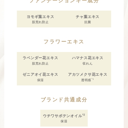
ファンデーションキー成分
ヨモギ葉エキス
チャ葉エキス
肌荒れ防止
抗菌
フラワーエキス
ラベンダー花エキス
ハマナス花エキス
肌荒れ防止
収れん
ゼニアオイ花エキス
アカツメクサ花エキス
*1
保湿
透明感
ブランド共通成分
*2
ウチワサボテンオイル
保湿