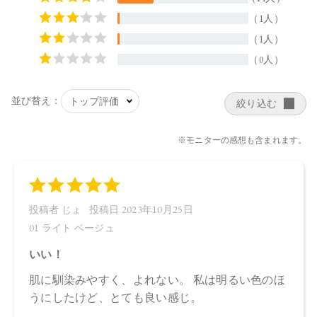
キイソステアリン酸ソルビタン、ペンタイソステアリン酸ポ
リグリセリル－１０、ペンタヒドロキシステアリン酸ポリグ
リセリル－１０、水酸化Ａｌ、ステアリン酸、クエン酸Ｎ
ａ、フェノキシエタノール、ポリリシノレイン酸ポリグリセ
リル－６、ＢＧ、デキストラン、アセチルテトラペプチド－
３、マイカ、酸化鉄
・02 Natural Beige：
水、ラウリン酸メチルヘプチル、酸化チタン、エタノール、
プロパンジオール、セルロース、イソステアリン酸、ステア
リン酸亜鉛、オプンチアフィクスインジカ種子油、ヒマワリ
種子油、ローズマリー葉エキス、ラベンダー花エキス、ゼニ
アオイ花エキス、アカツメクサ花エキス、ハマナス花エキ
ス、ヨモギ葉エキス、チャ葉エキス、ユズ果実エキス、ラベ
ンダー油、ベルガモット果皮油、ニオイテンジクアオイ油、
アオモジ果実油、イランイラン花油、トコフェロール、セス
キイソステアリン酸ソルビタン、ペンタイソステアリン酸ポ
リグリセリル－１０、ペンタヒドロキシステアリン酸ポリグ
リセリル－１０、水酸化Ａｌ、ステアリン酸、クエン酸Ｎ