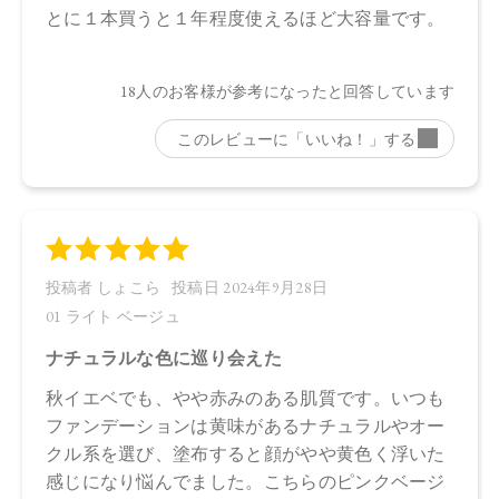
・04 Ash Beige：
水、ラウリン酸メチルヘプチル、酸化チタン、エタノール、
プロパンジオール、セルロース、イソステアリン酸、ステア
リン酸亜鉛、オプンチアフィクスインジカ種子油、ヒマワリ
種子油、ローズマリー葉エキス、ラベンダー花エキス、ゼニ
アオイ花エキス、アカツメクサ花エキス、ハマナス花エキ
ス、ヨモギ葉エキス、チャ葉エキス、ユズ果実エキス、ラベ
ンダー油、ベルガモット果皮油、ニオイテンジクアオイ油、
アオモジ果実油、イランイラン花油、トコフェロール、セス
キイソステアリン酸ソルビタン、ペンタイソステアリン酸ポ
リグリセリル－１０、ペンタヒドロキシステアリン酸ポリグ
リセリル－１０、水酸化Ａｌ、ステアリン酸、クエン酸Ｎ
ａ、フェノキシエタノール、ポリリシノレイン酸ポリグリセ
リル－６、ＢＧ、デキストラン、アセチルテトラペプチド－
３、タルク、マイカ、酸化鉄、水酸化クロム
【原産国】
日本