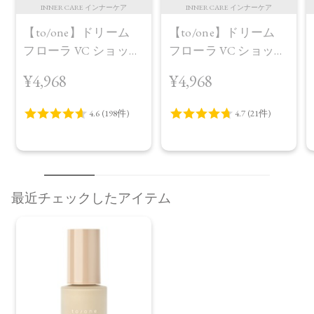
INNER CARE インナーケア
INNER CARE インナーケア
【to/one】ドリーム
【to/one】ドリーム
フローラ VC ショット
フローラ VC ショット
（30包）
デイ ブライトニング
¥4,968
¥4,968
プラス＜限定品＞
最近チェックしたアイテム