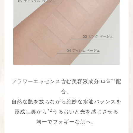
*1
フラワーエッセンス含む美容液成分94％
配
合。
自然な艶を放ちながら絶妙な水油バランスを
*2
形成し
奥から
うるおいと光を感じさせる
均一でフォギーな肌へ。