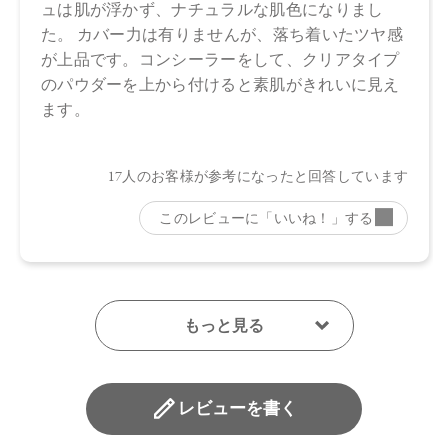
【メーカー品番】
店舗でお問い合わせの際には、下記品番をお伝え下さい。
・01：4570106726204
・02：4570106726211
・03：4570106726228
・04：4570106726235
【店舗発売日】
Cosme Kitchen 2023/9/7
Biople 2023/9/7
Make↗Kitchen 2023/9/7
※店舗での取り扱いや詳しい在庫状況につきましては、各店
舗にお問い合わせください。
※発売日は予告なく変更する可能性がございます。予めご了
承ください。
※通常はご注文より１～３営業日での発送となります。
商品によっては、お届けまで１～２週間かかる場合がござい
レビューを書く
ますので予めご了承ください。