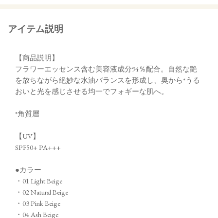
アイテム説明
【商品説明】
フラワーエッセンス含む美容液成分94％配合。自然な艶
を放ちながら絶妙な水油バランスを形成し、奥から*うる
おいと光を感じさせる均一でフォギーな肌へ。
*角質層
【UV】
SPF50+ PA+++
●カラー
・01 Light Beige
・02 Natural Beige
・03 Pink Beige
・04 Ash Beige