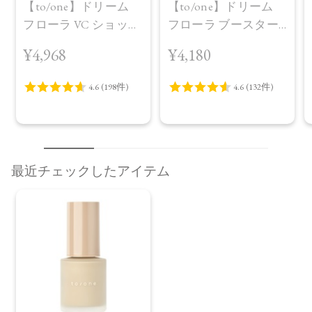
【to/one】ドリーム
【to/one】ドリーム
フローラ VC ショット
フローラ ブースター
（30包）
セラム＜導入美容液
¥4,968
¥4,180
＞
最近チェックしたアイテム