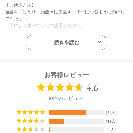
【ご使用方法】
適量を手にとり、顔全体に少量ずつ均一になるようにのばし
てください。
上下によく振ってからご使用ください。
【内容量】
続きを読む
30mL
【全成分】
・01 Light Beige：
水、ラウリン酸メチルヘプチル、酸化チタン、エタノール、
お客様レビュー
プロパンジオール、セルロース、イソステアリン酸、ステア
リン酸亜鉛、オプンチアフィクスインジカ種子油、ヒマワリ
種子油、ローズマリー葉エキス、ラベンダー花エキス、ゼニ
アオイ花エキス、アカツメクサ花エキス、ハマナス花エキ
ス、ヨモギ葉エキス、チャ葉エキス、ユズ果実エキス、ラベ
ンダー油、ベルガモット果皮油、ニオイテンジクアオイ油、
アオモジ果実油、イランイラン花油、トコフェロール、セス
キイソステアリン酸ソルビタン、ペンタイソステアリン酸ポ