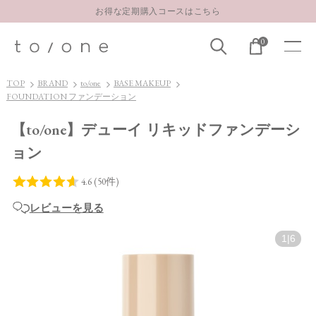
LINE お友達登録 500円OFFクーポンプレゼント
【重要】お盆期間中のお問い合わせと商品配送に関しまして
0
お得な定期購入コースはこちら
LINE お友達登録 500円OFFクーポンプレゼント
TOP
BRAND
to/one
BASE MAKEUP
FOUNDATION ファンデーション
【to/one】デューイ リキッドファンデーシ
ョン
レビューを見る
1
|
6