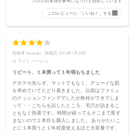
３、マイカ、酸化鉄
・03 Pink Beige：
水、ラウリン酸メチルヘプチル、酸化チタン、エタノール、
プロパンジオール、セルロース、イソステアリン酸、ステア
リン酸亜鉛、オプンチアフィクスインジカ種子油、ヒマワリ
種子油、ローズマリー葉エキス、ラベンダー花エキス、ゼニ
アオイ花エキス、アカツメクサ花エキス、ハマナス花エキ
ス、ヨモギ葉エキス、チャ葉エキス、ユズ果実エキス、ラベ
ンダー油、ベルガモット果皮油、ニオイテンジクアオイ油、
アオモジ果実油、イランイラン花油、トコフェロール、セス
キイソステアリン酸ソルビタン、ペンタイソステアリン酸ポ
リグリセリル－１０、ペンタヒドロキシステアリン酸ポリグ
リセリル－１０、水酸化Ａｌ、ステアリン酸、クエン酸Ｎ
ａ、フェノキシエタノール、ポリリシノレイン酸ポリグリセ
リル－６、ＢＧ、デキストラン、アセチルテトラペプチド－
３、マイカ、酸化鉄
・04 Ash Beige：