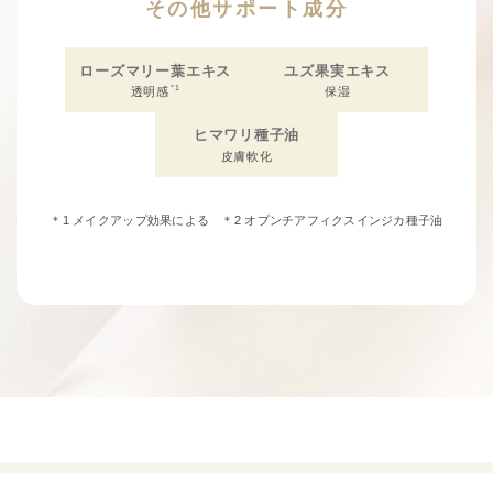
その他サポート成分
ローズマリー葉エキス
ユズ果実エキス
*1
透明感
保湿
ヒマワリ種子油
皮膚軟化
＊1 メイクアップ効果による ＊2 オプンチアフィクスインジカ種子油