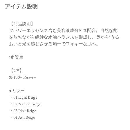
アイテム説明
【商品説明】
フラワーエッセンス含む美容液成分94％配合。自然な艶
を放ちながら絶妙な水油バランスを形成し、奥から*うる
おいと光を感じさせる均一でフォギーな肌へ。
*角質層
【UV】
SPF50+ PA+++
●カラー
・01 Light Beige
・02 Natural Beige
・03 Pink Beige
・04 Ash Beige