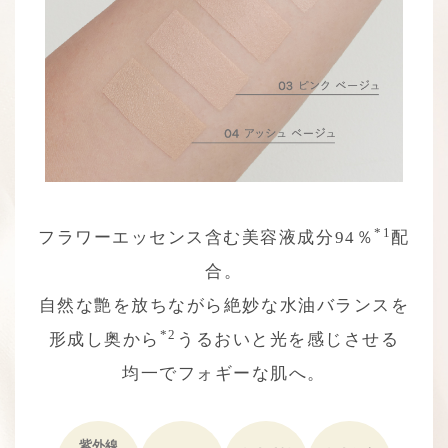
*1
フラワーエッセンス含む美容液成分94％
配
合。
自然な艶を放ちながら絶妙な水油バランスを
*2
形成し
奥から
うるおいと光を感じさせる
均一でフォギーな肌へ。
紫外線