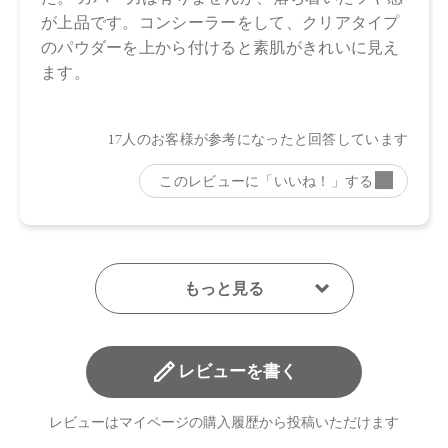
・01：4570106726204
・02：4570106726211
・03：4570106726228
・04：4570106726235
【店舗発売日】
Cosme Kitchen 2023/9/7
Biople 2023/9/7
Make↗Kitchen 2023/9/7
※店舗での取り扱いや詳しい在庫状況につきましては、各店
舗にお問い合わせください。
※発売日は予告なく変更する可能性がございます。予めご了
承ください。
※通常はご注文より１～３営業日での発送となります。
商品によっては、お届けまで１～２週間かかる場合がござい
レビューを書く
ますので予めご了承ください。
レビューはマイページの購入履歴から投稿いただけます
●パッケージはリニューアル等の理由により、写真と異なる場