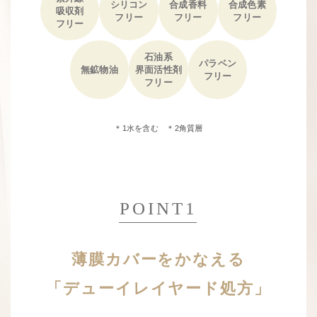
シリコン
合成香料
合成色素
吸収剤
フリー
フリー
フリー
フリー
石油系
パラベン
無鉱物油
界面活性剤
フリー
フリー
＊1水を含む ＊2角質層
POINT1
薄膜カバーをかなえる
「デューイレイヤード処方」