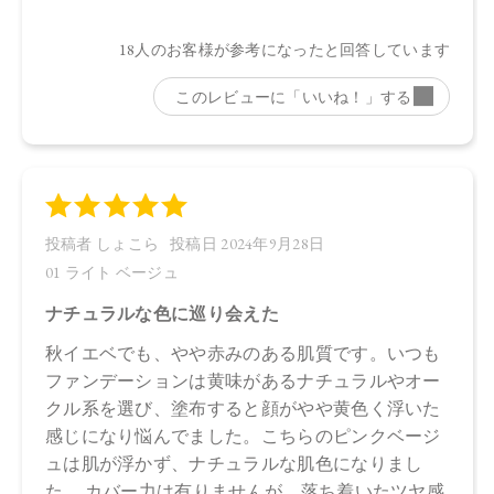
水、ラウリン酸メチルヘプチル、酸化チタン、エタノール、
プロパンジオール、セルロース、イソステアリン酸、ステア
リン酸亜鉛、オプンチアフィクスインジカ種子油、ヒマワリ
種子油、ローズマリー葉エキス、ラベンダー花エキス、ゼニ
アオイ花エキス、アカツメクサ花エキス、ハマナス花エキ
ス、ヨモギ葉エキス、チャ葉エキス、ユズ果実エキス、ラベ
ンダー油、ベルガモット果皮油、ニオイテンジクアオイ油、
アオモジ果実油、イランイラン花油、トコフェロール、セス
キイソステアリン酸ソルビタン、ペンタイソステアリン酸ポ
リグリセリル－１０、ペンタヒドロキシステアリン酸ポリグ
リセリル－１０、水酸化Ａｌ、ステアリン酸、クエン酸Ｎ
ａ、フェノキシエタノール、ポリリシノレイン酸ポリグリセ
リル－６、ＢＧ、デキストラン、アセチルテトラペプチド－
３、タルク、マイカ、酸化鉄、水酸化クロム
【原産国】
日本
【メーカー品番】
店舗でお問い合わせの際には、下記品番をお伝え下さい。