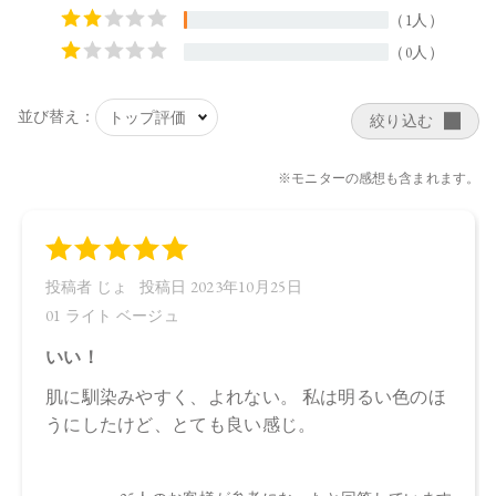
リグリセリル－１０、ペンタヒドロキシステアリン酸ポリグ
リセリル－１０、水酸化Ａｌ、ステアリン酸、クエン酸Ｎ
ａ、フェノキシエタノール、ポリリシノレイン酸ポリグリセ
リル－６、ＢＧ、デキストラン、アセチルテトラペプチド－
３、マイカ、酸化鉄
・02 Natural Beige：
水、ラウリン酸メチルヘプチル、酸化チタン、エタノール、
プロパンジオール、セルロース、イソステアリン酸、ステア
リン酸亜鉛、オプンチアフィクスインジカ種子油、ヒマワリ
種子油、ローズマリー葉エキス、ラベンダー花エキス、ゼニ
アオイ花エキス、アカツメクサ花エキス、ハマナス花エキ
ス、ヨモギ葉エキス、チャ葉エキス、ユズ果実エキス、ラベ
ンダー油、ベルガモット果皮油、ニオイテンジクアオイ油、
アオモジ果実油、イランイラン花油、トコフェロール、セス
キイソステアリン酸ソルビタン、ペンタイソステアリン酸ポ
リグリセリル－１０、ペンタヒドロキシステアリン酸ポリグ
リセリル－１０、水酸化Ａｌ、ステアリン酸、クエン酸Ｎ
ａ、フェノキシエタノール、ポリリシノレイン酸ポリグリセ
リル－６、ＢＧ、デキストラン、アセチルテトラペプチド－