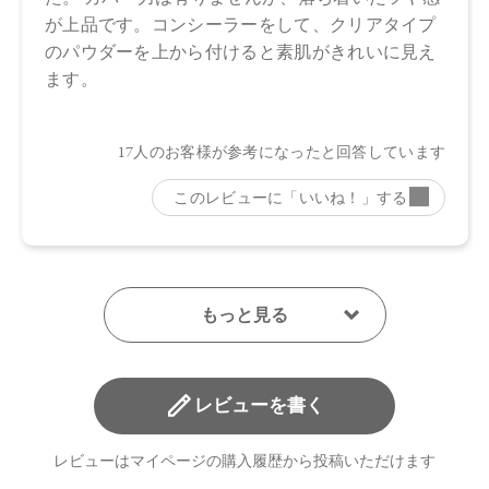
・01：4570106726204
・02：4570106726211
・03：4570106726228
・04：4570106726235
【店舗発売日】
Cosme Kitchen 2023/9/7
Biople 2023/9/7
Make↗Kitchen 2023/9/7
※店舗での取り扱いや詳しい在庫状況につきましては、各店
舗にお問い合わせください。
※発売日は予告なく変更する可能性がございます。予めご了
承ください。
※通常はご注文より１～３営業日での発送となります。
商品によっては、お届けまで１～２週間かかる場合がござい
レビューを書く
ますので予めご了承ください。
レビューはマイページの購入履歴から投稿いただけます
●パッケージはリニューアル等の理由により、写真と異なる場