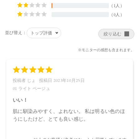
リグリセリル－１０、ペンタヒドロキシステアリン酸ポリグ
リセリル－１０、水酸化Ａｌ、ステアリン酸、クエン酸Ｎ
ａ、フェノキシエタノール、ポリリシノレイン酸ポリグリセ
リル－６、ＢＧ、デキストラン、アセチルテトラペプチド－
３、マイカ、酸化鉄
・02 Natural Beige：
水、ラウリン酸メチルヘプチル、酸化チタン、エタノール、
プロパンジオール、セルロース、イソステアリン酸、ステア
リン酸亜鉛、オプンチアフィクスインジカ種子油、ヒマワリ
種子油、ローズマリー葉エキス、ラベンダー花エキス、ゼニ
アオイ花エキス、アカツメクサ花エキス、ハマナス花エキ
ス、ヨモギ葉エキス、チャ葉エキス、ユズ果実エキス、ラベ
ンダー油、ベルガモット果皮油、ニオイテンジクアオイ油、
アオモジ果実油、イランイラン花油、トコフェロール、セス
キイソステアリン酸ソルビタン、ペンタイソステアリン酸ポ
リグリセリル－１０、ペンタヒドロキシステアリン酸ポリグ
リセリル－１０、水酸化Ａｌ、ステアリン酸、クエン酸Ｎ
ａ、フェノキシエタノール、ポリリシノレイン酸ポリグリセ
リル－６、ＢＧ、デキストラン、アセチルテトラペプチド－