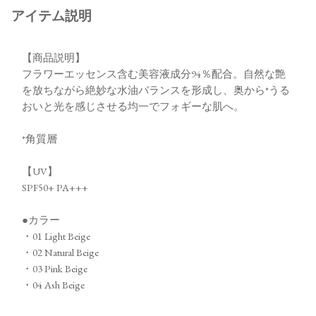
アイテム説明
【商品説明】
フラワーエッセンス含む美容液成分94％配合。自然な艶
を放ちながら絶妙な水油バランスを形成し、奥から*うる
おいと光を感じさせる均一でフォギーな肌へ。
*角質層
【UV】
SPF50+ PA+++
●カラー
・01 Light Beige
・02 Natural Beige
・03 Pink Beige
・04 Ash Beige