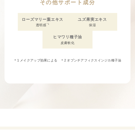
その他サポート成分
ローズマリー葉エキス
ユズ果実エキス
*1
透明感
保湿
ヒマワリ種子油
皮膚軟化
＊1 メイクアップ効果による ＊2 オプンチアフィクスインジカ種子油