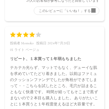
３、マイカ、酸化鉄
・03 Pink Beige：
水、ラウリン酸メチルヘプチル、酸化チタン、エタノール、
プロパンジオール、セルロース、イソステアリン酸、ステア
リン酸亜鉛、オプンチアフィクスインジカ種子油、ヒマワリ
種子油、ローズマリー葉エキス、ラベンダー花エキス、ゼニ
アオイ花エキス、アカツメクサ花エキス、ハマナス花エキ
ス、ヨモギ葉エキス、チャ葉エキス、ユズ果実エキス、ラベ
ンダー油、ベルガモット果皮油、ニオイテンジクアオイ油、
アオモジ果実油、イランイラン花油、トコフェロール、セス
キイソステアリン酸ソルビタン、ペンタイソステアリン酸ポ
リグリセリル－１０、ペンタヒドロキシステアリン酸ポリグ
リセリル－１０、水酸化Ａｌ、ステアリン酸、クエン酸Ｎ
ａ、フェノキシエタノール、ポリリシノレイン酸ポリグリセ
リル－６、ＢＧ、デキストラン、アセチルテトラペプチド－
３、マイカ、酸化鉄
・04 Ash Beige：