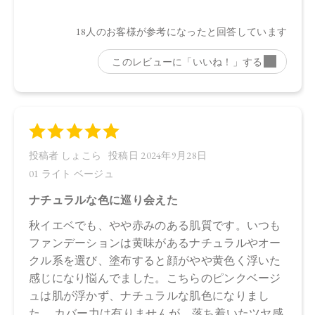
水、ラウリン酸メチルヘプチル、酸化チタン、エタノール、
プロパンジオール、セルロース、イソステアリン酸、ステア
リン酸亜鉛、オプンチアフィクスインジカ種子油、ヒマワリ
種子油、ローズマリー葉エキス、ラベンダー花エキス、ゼニ
アオイ花エキス、アカツメクサ花エキス、ハマナス花エキ
ス、ヨモギ葉エキス、チャ葉エキス、ユズ果実エキス、ラベ
ンダー油、ベルガモット果皮油、ニオイテンジクアオイ油、
アオモジ果実油、イランイラン花油、トコフェロール、セス
キイソステアリン酸ソルビタン、ペンタイソステアリン酸ポ
リグリセリル－１０、ペンタヒドロキシステアリン酸ポリグ
リセリル－１０、水酸化Ａｌ、ステアリン酸、クエン酸Ｎ
ａ、フェノキシエタノール、ポリリシノレイン酸ポリグリセ
リル－６、ＢＧ、デキストラン、アセチルテトラペプチド－
３、タルク、マイカ、酸化鉄、水酸化クロム
【原産国】
日本
【メーカー品番】
店舗でお問い合わせの際には、下記品番をお伝え下さい。