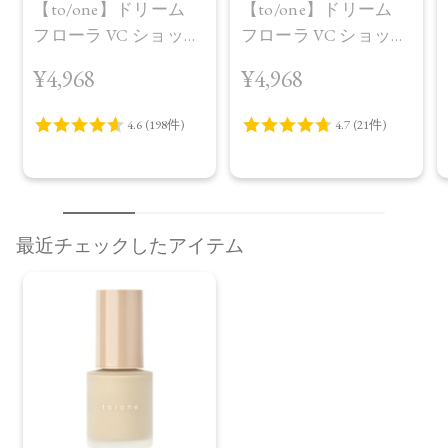
【to/one】ドリーム
【to/one】ドリーム
フローラ VC ショット
フローラ VC ショット
（30包）
デイ ブライトニング
¥4,968
¥4,968
プラス＜限定品＞
最近チェックしたアイテム