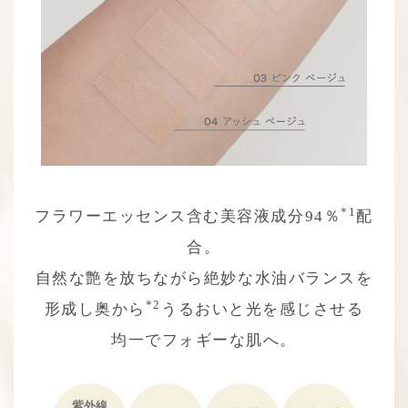
*1
フラワーエッセンス含む美容液成分94％
配
合。
自然な艶を放ちながら絶妙な水油バランスを
*2
形成し
奥から
うるおいと光を感じさせる
均一でフォギーな肌へ。
紫外線