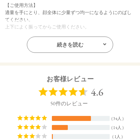
【ご使用方法】
適量を手にとり、顔全体に少量ずつ均一になるようにのばし
てください。
上下によく振ってからご使用ください。
【内容量】
続きを読む
30mL
【全成分】
・01 Light Beige：
水、ラウリン酸メチルヘプチル、酸化チタン、エタノール、
お客様レビュー
プロパンジオール、セルロース、イソステアリン酸、ステア
リン酸亜鉛、オプンチアフィクスインジカ種子油、ヒマワリ
種子油、ローズマリー葉エキス、ラベンダー花エキス、ゼニ
アオイ花エキス、アカツメクサ花エキス、ハマナス花エキ
ス、ヨモギ葉エキス、チャ葉エキス、ユズ果実エキス、ラベ
ンダー油、ベルガモット果皮油、ニオイテンジクアオイ油、
アオモジ果実油、イランイラン花油、トコフェロール、セス
キイソステアリン酸ソルビタン、ペンタイソステアリン酸ポ