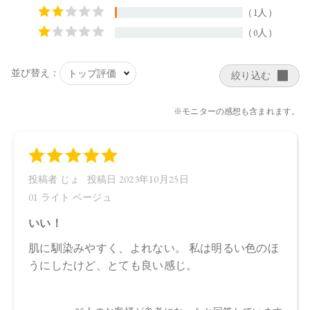
リグリセリル－１０、ペンタヒドロキシステアリン酸ポリグ
リセリル－１０、水酸化Ａｌ、ステアリン酸、クエン酸Ｎ
ａ、フェノキシエタノール、ポリリシノレイン酸ポリグリセ
リル－６、ＢＧ、デキストラン、アセチルテトラペプチド－
３、マイカ、酸化鉄
・02 Natural Beige：
水、ラウリン酸メチルヘプチル、酸化チタン、エタノール、
プロパンジオール、セルロース、イソステアリン酸、ステア
リン酸亜鉛、オプンチアフィクスインジカ種子油、ヒマワリ
種子油、ローズマリー葉エキス、ラベンダー花エキス、ゼニ
アオイ花エキス、アカツメクサ花エキス、ハマナス花エキ
ス、ヨモギ葉エキス、チャ葉エキス、ユズ果実エキス、ラベ
ンダー油、ベルガモット果皮油、ニオイテンジクアオイ油、
アオモジ果実油、イランイラン花油、トコフェロール、セス
キイソステアリン酸ソルビタン、ペンタイソステアリン酸ポ
リグリセリル－１０、ペンタヒドロキシステアリン酸ポリグ
リセリル－１０、水酸化Ａｌ、ステアリン酸、クエン酸Ｎ
ａ、フェノキシエタノール、ポリリシノレイン酸ポリグリセ
リル－６、ＢＧ、デキストラン、アセチルテトラペプチド－