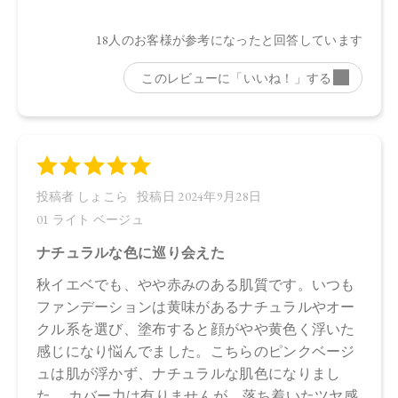
水、ラウリン酸メチルヘプチル、酸化チタン、エタノール、
プロパンジオール、セルロース、イソステアリン酸、ステア
リン酸亜鉛、オプンチアフィクスインジカ種子油、ヒマワリ
種子油、ローズマリー葉エキス、ラベンダー花エキス、ゼニ
アオイ花エキス、アカツメクサ花エキス、ハマナス花エキ
ス、ヨモギ葉エキス、チャ葉エキス、ユズ果実エキス、ラベ
ンダー油、ベルガモット果皮油、ニオイテンジクアオイ油、
アオモジ果実油、イランイラン花油、トコフェロール、セス
キイソステアリン酸ソルビタン、ペンタイソステアリン酸ポ
リグリセリル－１０、ペンタヒドロキシステアリン酸ポリグ
リセリル－１０、水酸化Ａｌ、ステアリン酸、クエン酸Ｎ
ａ、フェノキシエタノール、ポリリシノレイン酸ポリグリセ
リル－６、ＢＧ、デキストラン、アセチルテトラペプチド－
３、タルク、マイカ、酸化鉄、水酸化クロム
【原産国】
日本
【メーカー品番】
店舗でお問い合わせの際には、下記品番をお伝え下さい。