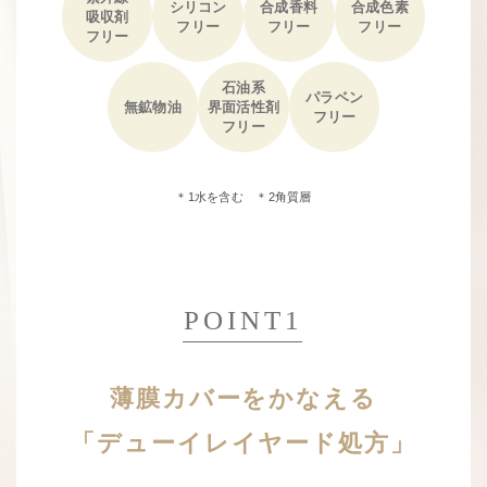
シリコン
合成香料
合成色素
吸収剤
フリー
フリー
フリー
フリー
石油系
パラベン
無鉱物油
界面活性剤
フリー
フリー
＊1水を含む ＊2角質層
POINT1
薄膜カバーをかなえる
「デューイレイヤード処方」