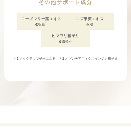
その他サポート成分
ローズマリー葉エキス
ユズ果実エキス
*1
透明感
保湿
ヒマワリ種子油
皮膚軟化
＊1 メイクアップ効果による ＊2 オプンチアフィクスインジカ種子油