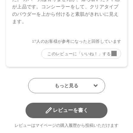
・01：4570106726204
・02：4570106726211
・03：4570106726228
・04：4570106726235
【店舗発売日】
Cosme Kitchen 2023/9/7
Biople 2023/9/7
Make↗Kitchen 2023/9/7
※店舗での取り扱いや詳しい在庫状況につきましては、各店
舗にお問い合わせください。
※発売日は予告なく変更する可能性がございます。予めご了
承ください。
※通常はご注文より１～３営業日での発送となります。
商品によっては、お届けまで１～２週間かかる場合がござい
レビューを書く
ますので予めご了承ください。
レビューはマイページの購入履歴から投稿いただけます
●パッケージはリニューアル等の理由により、写真と異なる場