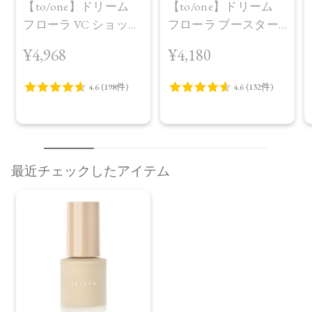
【to/one】ドリーム
【to/one】ドリーム
フローラ VC ショット
フローラ ブースター
（30包）
セラム＜導入美容液
¥4,968
¥4,180
＞
最近チェックしたアイテム