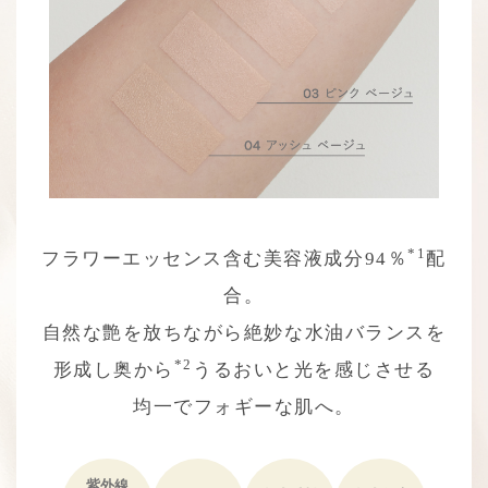
*1
フラワーエッセンス含む美容液成分94％
配
合。
自然な艶を放ちながら絶妙な水油バランスを
*2
形成し
奥から
うるおいと光を感じさせる
均一でフォギーな肌へ。
紫外線