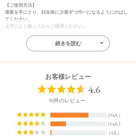
【ご使用方法】
適量を手にとり、顔全体に少量ずつ均一になるようにのばし
てください。
上下によく振ってからご使用ください。
【内容量】
続きを読む
30mL
【全成分】
・01 Light Beige：
水、ラウリン酸メチルヘプチル、酸化チタン、エタノール、
お客様レビュー
プロパンジオール、セルロース、イソステアリン酸、ステア
リン酸亜鉛、オプンチアフィクスインジカ種子油、ヒマワリ
種子油、ローズマリー葉エキス、ラベンダー花エキス、ゼニ
アオイ花エキス、アカツメクサ花エキス、ハマナス花エキ
ス、ヨモギ葉エキス、チャ葉エキス、ユズ果実エキス、ラベ
ンダー油、ベルガモット果皮油、ニオイテンジクアオイ油、
アオモジ果実油、イランイラン花油、トコフェロール、セス
キイソステアリン酸ソルビタン、ペンタイソステアリン酸ポ