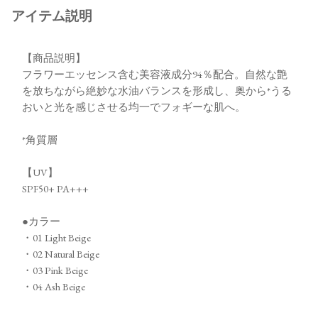
アイテム説明
【商品説明】
フラワーエッセンス含む美容液成分94％配合。自然な艶
を放ちながら絶妙な水油バランスを形成し、奥から*うる
おいと光を感じさせる均一でフォギーな肌へ。
*角質層
【UV】
SPF50+ PA+++
●カラー
・01 Light Beige
・02 Natural Beige
・03 Pink Beige
・04 Ash Beige