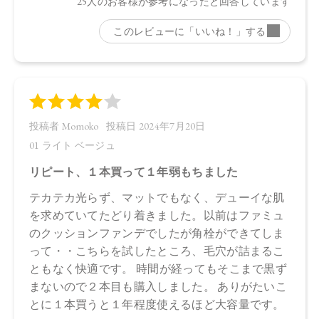
３、マイカ、酸化鉄
・03 Pink Beige：
水、ラウリン酸メチルヘプチル、酸化チタン、エタノール、
プロパンジオール、セルロース、イソステアリン酸、ステア
リン酸亜鉛、オプンチアフィクスインジカ種子油、ヒマワリ
種子油、ローズマリー葉エキス、ラベンダー花エキス、ゼニ
アオイ花エキス、アカツメクサ花エキス、ハマナス花エキ
ス、ヨモギ葉エキス、チャ葉エキス、ユズ果実エキス、ラベ
ンダー油、ベルガモット果皮油、ニオイテンジクアオイ油、
アオモジ果実油、イランイラン花油、トコフェロール、セス
キイソステアリン酸ソルビタン、ペンタイソステアリン酸ポ
リグリセリル－１０、ペンタヒドロキシステアリン酸ポリグ
リセリル－１０、水酸化Ａｌ、ステアリン酸、クエン酸Ｎ
ａ、フェノキシエタノール、ポリリシノレイン酸ポリグリセ
リル－６、ＢＧ、デキストラン、アセチルテトラペプチド－
３、マイカ、酸化鉄
・04 Ash Beige：