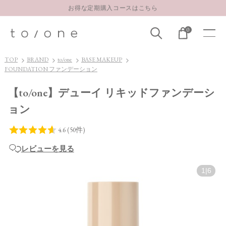
LINE お友達登録 500円OFFクーポンプレゼント
【重要】お盆期間中のお問い合わせと商品配送に関しまして
0
お得な定期購入コースはこちら
LINE お友達登録 500円OFFクーポンプレゼント
TOP
BRAND
to/one
BASE MAKEUP
FOUNDATION ファンデーション
【to/one】デューイ リキッドファンデーシ
ョン
レビューを見る
1
|
6