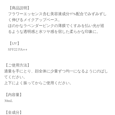
【商品説明】
フラワーエッセンス含む美容液成分97%配合でみずみずし
く伸びるメイクアップベース。
ほのかなラベンダーピンクの薄膜でくすみを払い光が巡
るような透明感と水ツヤ感を宿した柔らかな印象に。
【UV】
SPF22 PA++
【ご使用方法】
適量を手にとり、顔全体に少量ずつ均一になるようにのばし
てください。
上下によく振ってからご使用ください。
【内容量】
30mL
【全成分】