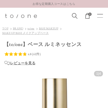
LINE お友達登録 500円OFFクーポンプレゼント
【重要】お盆期間中のお問い合わせと商品配送に関しまして
0
お得な定期購入コースはこちら
LINE お友達登録 500円OFFクーポンプレゼント
TOP
BRAND
to/one
BASE MAKEUP
MAKE UP BASE メイクアップベース
【to/one】ベース ルミネッセンス
レビューを見る
1
|
4