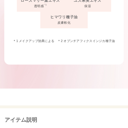
ローズマリー葉エキス
ユズ果実エキス
*1
透明感
保湿
ヒマワリ種子油
皮膚軟化
＊1 メイクアップ効果による ＊2 オプンチアフィクスインジカ種子油
アイテム説明