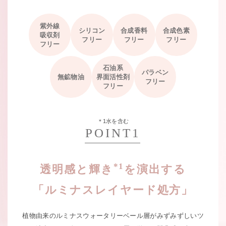
紫外線
シリコン
合成香料
合成色素
吸収剤
フリー
フリー
フリー
フリー
石油系
パラベン
無鉱物油
界面活性剤
フリー
フリー
＊1水を含む
POINT1
*1
透明感と輝き
を演出する
「ルミナスレイヤード処方」
植物由来のルミナスウォータリーベール層がみずみずしいツ