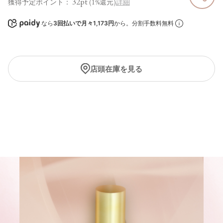
32pt
獲得予定ポイント：
(1%還元)
詳細
なら
3回払いで月々1,173円
から。分割手数料無料
店頭在庫を見る