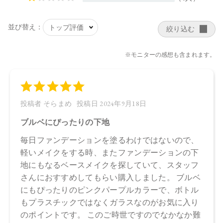
【メーカー品番】
店舗でお問い合わせの際には、下記品番をお伝え下さい。
4570106726198
【店舗発売日】
Cosme Kitchen 2023/9/7
Biople 2023/9/7
Make↗Kitchen 2023/9/7
※店舗での取り扱いや詳しい在庫状況につきましては、各店
舗にお問い合わせください。
※発売日は予告なく変更する可能性がございます。予めご了
承ください。
※通常はご注文より１～３営業日での発送となります。
商品によっては、お届けまで１～２週間かかる場合がござい
ますので予めご了承ください。
●パッケージはリニューアル等の理由により、写真と異なる場
合がございます。