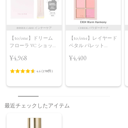
INNER CARE インナーケア
CHEEK パウダーチーク
【to/one】ドリーム
【to/one】レイヤード
フローラ VC ショット
ペタル パレット
（30包）
［EX03,EX04］＜2026
¥4,968
¥4,400
AW Collection＞EX04
Warm Harmony
最近チェックしたアイテム