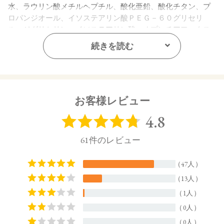
水、ラウリン酸メチルヘプチル、酸化亜鉛、酸化チタン、プ
ロパンジオール、イソステアリン酸ＰＥＧ－６０グリセリ
ル、ジグリセリン、イソステアリン酸、オプンチアフィクス
インジカ種子油、ヒマワリ種子油、ローズマリー葉エキス、
続きを読む
ラベンダー花エキス、ゼニアオイ花エキス、アカツメクサ花
エキス、ハマナス花エキス、ウメ果実エキス、シャクヤク根
エキス、ユズ果実エキス、ラベンダー油、ベルガモット果皮
油、ニオイテンジクアオイ油、アオモジ果実油、イランイラ
ン花油、スクワラン、トコフェロール、水酸化Ａｌ、ポリヒ
お客様レビュー
ドロキシステアリン酸、ペンチレングリコール、ラウロイル
グルタミン酸ジ（フィトステリル／オクチルドデシル）、
（アクリル酸ヒドロキシエチル／アクリロイルジメチルタウ
リンＮａ）コポリマー、エチルヘキシルグリセリン、フェノ
キシエタノール、キサンタンガム、ポリソルベート６０、イ
ソステアリン酸ソルビタン、ＢＧ、エタノール、デキストラ
ン、アセチルテトラペプチド－３、マイカ、タルク、酸化鉄
【原産国】
日本