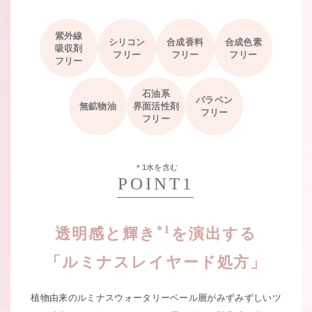
紫外線
シリコン
合成香料
合成色素
吸収剤
フリー
フリー
フリー
フリー
石油系
パラベン
無鉱物油
界面活性剤
フリー
フリー
＊1水を含む
POINT1
*1
透明感と輝き
を演出する
「ルミナスレイヤード処方」
植物由来のルミナスウォータリーベール層がみずみずしいツ