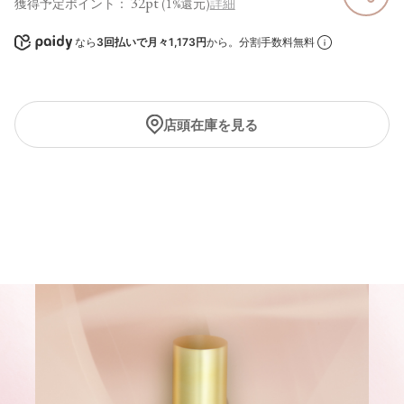
32pt
獲得予定ポイント：
(1%還元)
詳細
なら
3回払いで月々1,173円
から。分割手数料無料
店頭在庫を見る