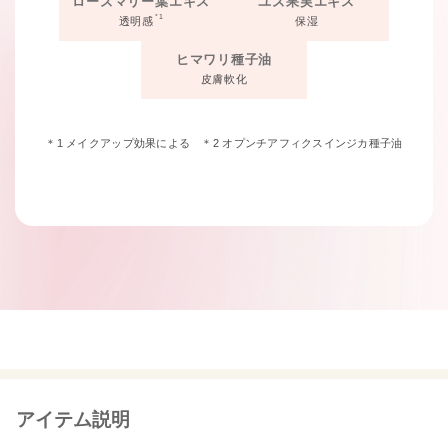
ローズマリー葉エキス
ユズ果実エキス
*1
透明感
保湿
ヒマワリ種子油
皮膚軟化
＊1 メイクアップ効果による ＊2 オプンチアフィクスインジカ種子油
アイテム説明