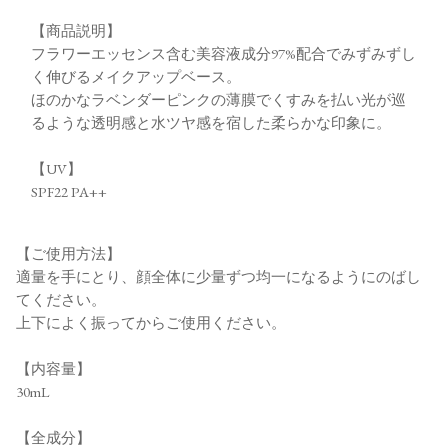
【商品説明】
フラワーエッセンス含む美容液成分97%配合でみずみずし
く伸びるメイクアップベース。
ほのかなラベンダーピンクの薄膜でくすみを払い光が巡
るような透明感と水ツヤ感を宿した柔らかな印象に。
【UV】
SPF22 PA++
【ご使用方法】
適量を手にとり、顔全体に少量ずつ均一になるようにのばし
てください。
上下によく振ってからご使用ください。
【内容量】
30mL
【全成分】