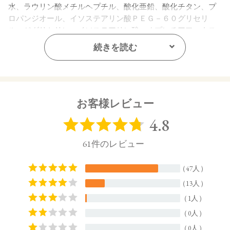
水、ラウリン酸メチルヘプチル、酸化亜鉛、酸化チタン、プ
ロパンジオール、イソステアリン酸ＰＥＧ－６０グリセリ
ル、ジグリセリン、イソステアリン酸、オプンチアフィクス
インジカ種子油、ヒマワリ種子油、ローズマリー葉エキス、
続きを読む
ラベンダー花エキス、ゼニアオイ花エキス、アカツメクサ花
エキス、ハマナス花エキス、ウメ果実エキス、シャクヤク根
エキス、ユズ果実エキス、ラベンダー油、ベルガモット果皮
油、ニオイテンジクアオイ油、アオモジ果実油、イランイラ
ン花油、スクワラン、トコフェロール、水酸化Ａｌ、ポリヒ
お客様レビュー
ドロキシステアリン酸、ペンチレングリコール、ラウロイル
グルタミン酸ジ（フィトステリル／オクチルドデシル）、
（アクリル酸ヒドロキシエチル／アクリロイルジメチルタウ
リンＮａ）コポリマー、エチルヘキシルグリセリン、フェノ
キシエタノール、キサンタンガム、ポリソルベート６０、イ
ソステアリン酸ソルビタン、ＢＧ、エタノール、デキストラ
ン、アセチルテトラペプチド－３、マイカ、タルク、酸化鉄
【原産国】
日本