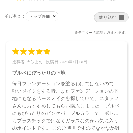
【メーカー品番】
店舗でお問い合わせの際には、下記品番をお伝え下さい。
4570106726198
【店舗発売日】
Cosme Kitchen 2023/9/7
Biople 2023/9/7
Make↗Kitchen 2023/9/7
※店舗での取り扱いや詳しい在庫状況につきましては、各店
舗にお問い合わせください。
※発売日は予告なく変更する可能性がございます。予めご了
承ください。
※通常はご注文より１～３営業日での発送となります。
商品によっては、お届けまで１～２週間かかる場合がござい
ますので予めご了承ください。
●パッケージはリニューアル等の理由により、写真と異なる場
合がございます。