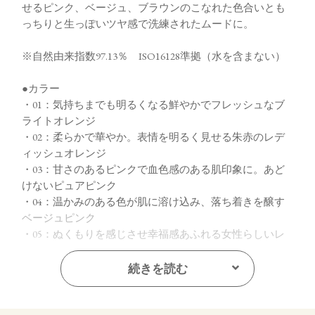
せるピンク、ベージュ、ブラウンのこなれた色合いとも
っちりと生っぽいツヤ感で洗練されたムードに。
※自然由来指数97.13％ ISO16128準拠（水を含まない）
●カラー
・01：気持ちまでも明るくなる鮮やかでフレッシュなブ
ライトオレンジ
・02：柔らかで華やか。表情を明るく見せる朱赤のレデ
ィッシュオレンジ
・03：甘さのあるピンクで血色感のある肌印象に。あど
けないピュアピンク
・04：温かみのある色が肌に溶け込み、落ち着きを醸す
ベージュピンク
・05：ぬくもりを感じさせ幸福感あふれる女性らしいレ
ディッシュピンク
・06：ほのかな青みで落ち着きと品の良さを印象づける
続きを読む
ダスティピンク
・07：どんな肌トーンにもなじみ肌の透明感を引き出す
王道ピンクブラウン