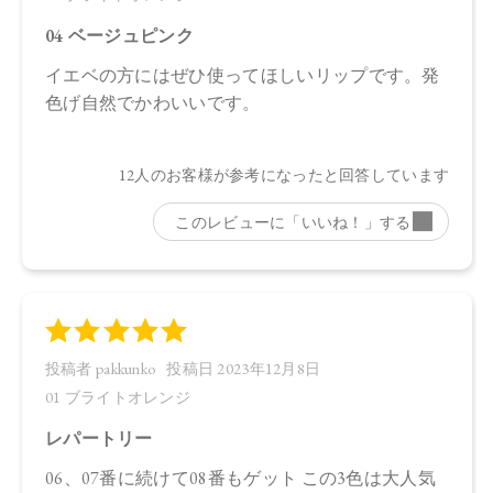
店舗でお問い合わせの際には、下記品番をお伝え下さい。
・01：4570106724583
・02：4570106724590
・03：4570106724606
・04：4570106724613
・05：4570106724620
・06：4570106724637
・07：4570106724644
・08：4570106724651
・09：4570106724668
・10：4570106724675
【店舗発売日】
Cosme Kitchen 2023/7/29
Biople 2023/7/29
Make↗Kitchen 2023/7/29
※店舗での取り扱いや詳しい在庫状況につきましては、各店
舗にお問い合わせください。
※発売日は予告なく変更する可能性がございます。予めご了