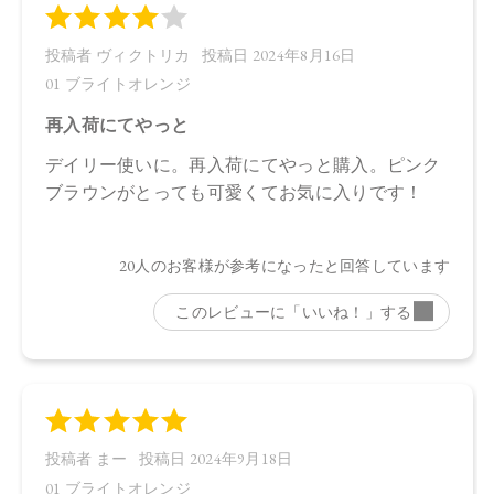
71×11×11㎜(高さx奥行x幅)
【全成分】
トリイソステアリン酸ポリグリセリル－２、トリ（カプリル
酸／カプリン酸）グリセリル、ダイマージリノール酸（フィ
トステリル／イソステアリル／セチル／ステアリル／ベヘニ
ル）、スクワラン、ダイマージリノール酸水添ヒマシ油、ヒ
マワリ種子ロウ、シリカ、キャンデリラロウエキス、キャン
デリラロウ炭化水素、セスキイソステアリン酸ソルビタン、
オプンチアフィクスインジカ種子油、ホホバ種子油、ローズ
マリー葉油、オリーブ果実油、カニナバラ果実油、ラベンダ
ー油、ベルガモット果皮油、ニオイテンジクアオイ油、アオ
モジ果実油、イランイラン花油、ミツロウ、トコフェロー
ル、水酸化Ａｌ、（＋／－）マイカ、酸化チタン、酸化鉄、
黄４、赤２０２、赤２０１、グンジョウ
【原産国】
日本
【メーカー品番】