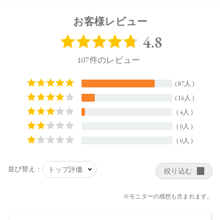
・08：青み肌にも黄み肌にもマッチ。ナチュラルな印象
お客様レビュー
のモカブラウン
・09：ひと塗りで包容力のある大人のムード。赤みのあ
るロージーブラウン
・10：プラムの黒みで内に秘めた強さを表現したモダン
なディープローズ
【ご使用方法】
専用ケース（別売り）
に差し込み、カチッと音が鳴るまで押
し込んでください。カバーを外してからキャップを閉めてく
ださい。
紅先を2～3㎜ほどくり出してお使いください。長く出し過ぎ
ると、折れる場合がございます。
【内容量】
3.7g
【商品サイズ】