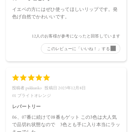
・01：4570106724583
・02：4570106724590
・03：4570106724606
・04：4570106724613
・05：4570106724620
・06：4570106724637
・07：4570106724644
・08：4570106724651
・09：4570106724668
・10：4570106724675
【店舗発売日】
Cosme Kitchen 2023/7/29
Biople 2023/7/29
Make↗Kitchen 2023/7/29
※店舗での取り扱いや詳しい在庫状況につきましては、各店
舗にお問い合わせください。
※発売日は予告なく変更する可能性がございます。予めご了
承ください。