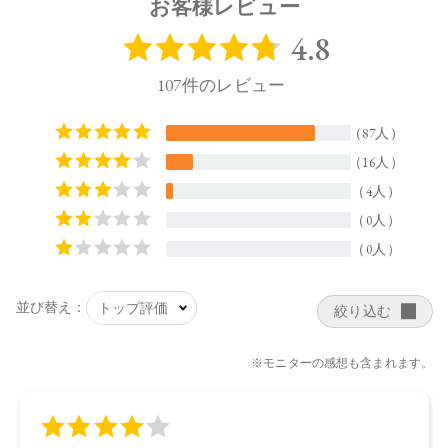
お客様レビュー
のモカブラウン
・09：ひと塗りで包容力のある大人のムード。赤みのあ
るロージーブラウン
・10：プラムの黒みで内に秘めた強さを表現したモダン
なディープローズ
【ご使用方法】
専用ケース（別売り）
に差し込み、カチッと音が鳴るまで押
し込んでください。カバーを外してからキャップを閉めてく
ださい。
紅先を2～3㎜ほどくり出してお使いください。長く出し過ぎ
ると、折れる場合がございます。
【内容量】
3.7g
【商品サイズ】
71×11×11㎜(高さx奥行x幅)