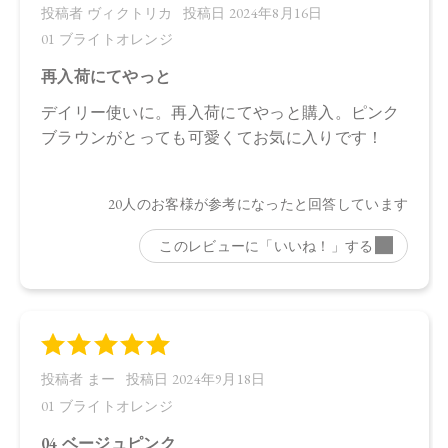
【全成分】
トリイソステアリン酸ポリグリセリル－２、トリ（カプリル
酸／カプリン酸）グリセリル、ダイマージリノール酸（フィ
トステリル／イソステアリル／セチル／ステアリル／ベヘニ
ル）、スクワラン、ダイマージリノール酸水添ヒマシ油、ヒ
マワリ種子ロウ、シリカ、キャンデリラロウエキス、キャン
デリラロウ炭化水素、セスキイソステアリン酸ソルビタン、
オプンチアフィクスインジカ種子油、ホホバ種子油、ローズ
マリー葉油、オリーブ果実油、カニナバラ果実油、ラベンダ
ー油、ベルガモット果皮油、ニオイテンジクアオイ油、アオ
モジ果実油、イランイラン花油、ミツロウ、トコフェロー
ル、水酸化Ａｌ、（＋／－）マイカ、酸化チタン、酸化鉄、
黄４、赤２０２、赤２０１、グンジョウ
【原産国】
日本
【メーカー品番】
店舗でお問い合わせの際には、下記品番をお伝え下さい。