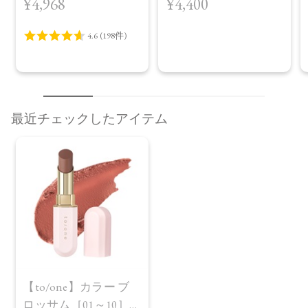
¥4,968
¥4,400
AW Collection＞EX04
Warm Harmony
最近チェックしたアイテム
【to/one】カラー ブ
ロッサム［01～10］