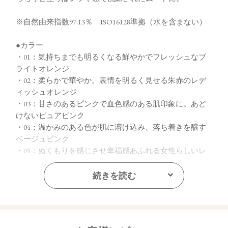
※自然由来指数97.13％ ISO16128準拠（水を含まない）
●カラー
・01：気持ちまでも明るくなる鮮やかでフレッシュなブ
ライトオレンジ
・02：柔らかで華やか。表情を明るく見せる朱赤のレデ
ィッシュオレンジ
・03：甘さのあるピンクで血色感のある肌印象に。あど
けないピュアピンク
・04：温かみのある色が肌に溶け込み、落ち着きを醸す
ベージュピンク
・05：ぬくもりを感じさせ幸福感あふれる女性らしいレ
ディッシュピンク
・06：ほのかな青みで落ち着きと品の良さを印象づける
続きを読む
ダスティピンク
・07：どんな肌トーンにもなじみ肌の透明感を引き出す
王道ピンクブラウン
・08：青み肌にも黄み肌にもマッチ。ナチュラルな印象