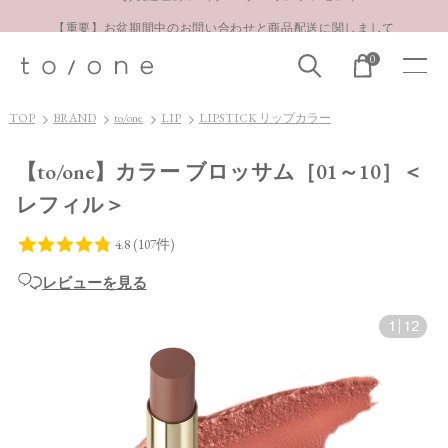
【重要】お盆期間中のお問い合わせと商品配送に関しまして
お得な定期購入コースはこちら
0
LINE お友達登録 500円OFFクーポンプレゼント
TOP
BRAND
to/one
LIP
LIPSTICK リップカラー
【to/one】カラー ブロッサム［01～10］＜
レフィル＞
レビューを見る
1
|
12