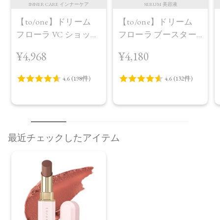
INNER CARE インナーケア
SERUM 美容液
【to/one】ドリーム
【to/one】ドリーム
フローラ VC ショット
フローラ ブースター
（30包）
セラム＜導入美容液
¥4,968
¥4,180
＞
最近チェックしたアイテム