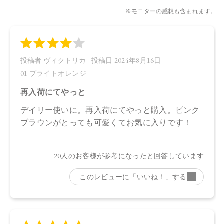
3.7g
【商品サイズ】
71×11×11㎜(高さx奥行x幅)
【全成分】
トリイソステアリン酸ポリグリセリル－２、トリ（カプリル
酸／カプリン酸）グリセリル、ダイマージリノール酸（フィ
トステリル／イソステアリル／セチル／ステアリル／ベヘニ
ル）、スクワラン、ダイマージリノール酸水添ヒマシ油、ヒ
マワリ種子ロウ、シリカ、キャンデリラロウエキス、キャン
デリラロウ炭化水素、セスキイソステアリン酸ソルビタン、
オプンチアフィクスインジカ種子油、ホホバ種子油、ローズ
マリー葉油、オリーブ果実油、カニナバラ果実油、ラベンダ
ー油、ベルガモット果皮油、ニオイテンジクアオイ油、アオ
モジ果実油、イランイラン花油、ミツロウ、トコフェロー
ル、水酸化Ａｌ、（＋／－）マイカ、酸化チタン、酸化鉄、
黄４、赤２０２、赤２０１、グンジョウ
【原産国】