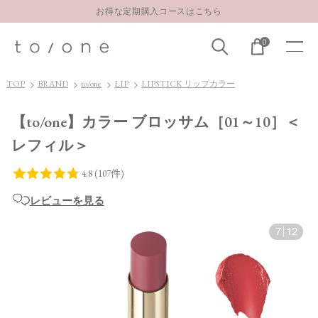
お得な定期購入コースはこちら
LINE お友達登録 500円OFFクーポンプレゼント
0
【重要】お盆期間中のお問い合わせと商品配送に関しまして
お得な定期購入コースはこちら
TOP
BRAND
to/one
LIP
LIPSTICK リップカラー
LINE お友達登録 500円OFFクーポンプレゼント
【to/one】カラー ブロッサム［01～10］＜
レフィル＞
レビューを見る
7
|
12