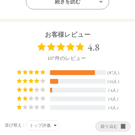
・06：ほのかな青みで落ち着きと品の良さを印象づける
続きを読む
ダスティピンク
・07：どんな肌トーンにもなじみ肌の透明感を引き出す
王道ピンクブラウン
・08：青み肌にも黄み肌にもマッチ。ナチュラルな印象
お客様レビュー
のモカブラウン
・09：ひと塗りで包容力のある大人のムード。赤みのあ
るロージーブラウン
・10：プラムの黒みで内に秘めた強さを表現したモダン
なディープローズ
【ご使用方法】
専用ケース（別売り）
に差し込み、カチッと音が鳴るまで押
し込んでください。カバーを外してからキャップを閉めてく
ださい。
紅先を2～3㎜ほどくり出してお使いください。長く出し過ぎ
ると、折れる場合がございます。
【内容量】