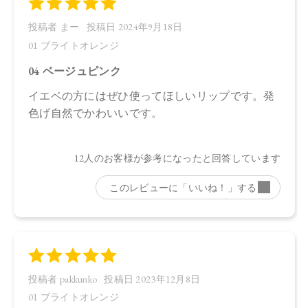
日本
【メーカー品番】
店舗でお問い合わせの際には、下記品番をお伝え下さい。
・01：4570106724583
・02：4570106724590
・03：4570106724606
・04：4570106724613
・05：4570106724620
・06：4570106724637
・07：4570106724644
・08：4570106724651
・09：4570106724668
・10：4570106724675
【店舗発売日】
Cosme Kitchen 2023/7/29
Biople 2023/7/29
Make↗Kitchen 2023/7/29