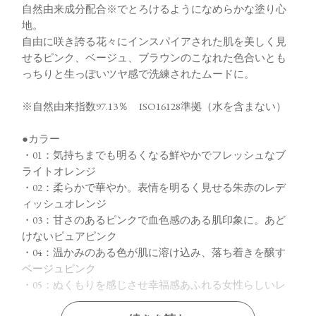
自然由来成分配合※でとろけるようになめらかな塗り心
地。
自由に咲き誇る花々にインスパイアされた肌を美しく見
せるピンク、ベージュ、ブラウンのこなれた色合いとも
っちりと生っぽいツヤ感で洗練されたムードに。
※自然由来指数97.13％ ISO16128準拠（水を含まない）
●カラー
・01：気持ちまでも明るくなる鮮やかでフレッシュなブ
ライトオレンジ
・02：柔らかで華やか。表情を明るく見せる朱赤のレデ
ィッシュオレンジ
・03：甘さのあるピンクで血色感のある肌印象に。あど
けないピュアピンク
・04：温かみのある色が肌に溶け込み、落ち着きを醸す
ベージュピンク
・05：ぬくもりを感じさせ幸福感あふれる女性らしいレ
ディッシュピンク