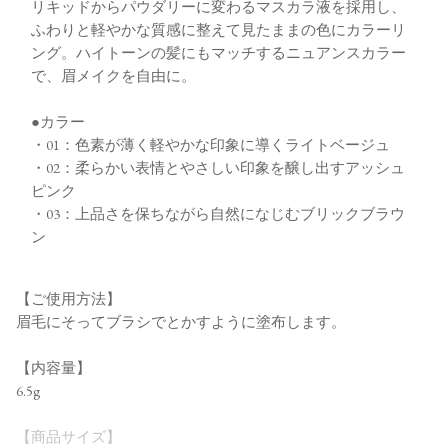
リキッドからパウダリーに変わるマスカラ液を採用し、
ふわりと軽やかな質感に整えて見たままの色にカラーリ
ング。ハイトーンの髪にもマッチするニュアンスカラー
で、眉メイクを自由に。
●カラー
・01：色素が薄く軽やかな印象に導くライトベージュ
・02：柔らかい表情とやさしい印象を醸し出すアッシュ
ピンク
・03：上品さを保ちながら自然になじむブリックブラウ
ン
【ご使用方法】
眉毛にそってブラシでとかすように塗布します。
【内容量】
6.5g
【商品サイズ】