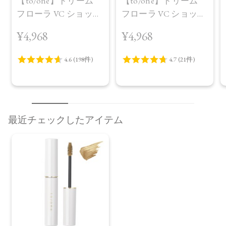
【to/one】ドリーム
【to/one】ドリーム
フローラ VC ショット
フローラ VC ショット
（30包）
デイ ブライトニング
¥4,968
¥4,968
プラス＜限定品＞
最近チェックしたアイテム