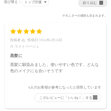
・03：4570106724576
【店舗発売日】
Cosme Kitchen 2023/8/9
Biople 2023/8/9
Make↗Kitchen 2023/7/29
※店舗での取り扱いや詳しい在庫状況につきましては、各店
舗にお問い合わせください。
※発売日は予告なく変更する可能性がございます。予めご了
承ください。
※通常はご注文より１～３営業日での発送となります。
商品によっては、お届けまで１～２週間かかる場合がござい
ますので予めご了承ください。
●パッケージはリニューアル等の理由により、写真と異なる場
合がございます。
●パッケージのリニューアル等の理由により、成分・処方が記
載と異なる場合がございます。
●予告なくパッケージ仕様が変更になる場合がございます。