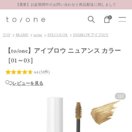
【重要】お盆期間中のお問い合わせと商品配送に関しまして
お得な定期購入コースはこちら
0
LINE お友達登録 500円OFFクーポンプレゼント
TOP
BRAND
to/one
EYE COLOR
EYEBROW アイブロウ
【to/one】アイブロウ ニュアンス カラー
［01～03］
レビューを見る
1
|
2