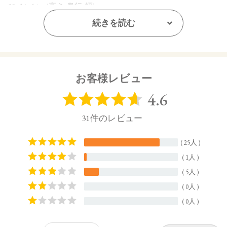
99×14×14㎜(高さx奥行x幅)
続きを読む
【全成分】
水、ＢＧ、（アクリレーツ／アクリル酸エチルヘキシル）コ
ポリマー、オクテニルコハク酸デンプンＡｌ、ペンチレング
リコール、プロパンジオール、グリセリン、デヒドロ酢酸Ｎ
ａ、ケイ酸（Ａｌ／Ｍｇ）、ラウレス－２１、キサンタンガ
お客様レビュー
ム、ＡＭＰ、クエン酸、クエン酸Ｎａ、オプンチアフィクス
インジカ種子油、オリーブ果実油、ホホバ種子油、カニナバ
ラ果実油、ユキノシタエキス、カミツレ花エキス、酸化チタ
ン、酸化鉄、シリカ、マイカ、アルミナ
【原産国】
日本
【メーカー品番】
店舗でお問い合わせの際には、下記品番をお伝え下さい。
・01：4570106724552
・02：4570106724569