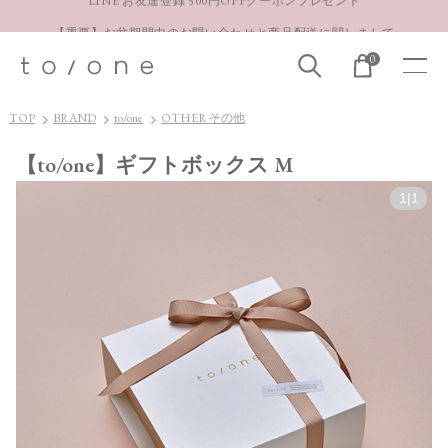
【重要】お盆期間中のお問い合わせと商品配送に関しまして
お得な定期購入コースはこちら
0
LINE お友達登録 500円OFFクーポンプレゼント
TOP
BRAND
to/one
OTHER その他
【to/one】ギフトボックス M
1
|
1