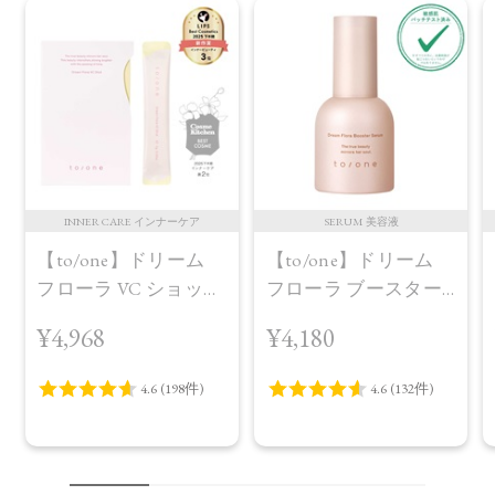
INNER CARE インナーケア
SERUM 美容液
【to/one】ドリーム
【to/one】ドリーム
フローラ VC ショット
フローラ ブースター
（30包）
セラム＜導入美容液
¥4,968
¥4,180
＞