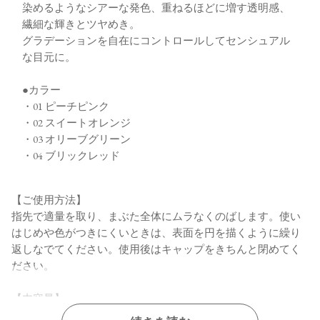
染めるようなシアーな発色、重ねるほどに増す透明感、
繊細な輝きとツヤめき。
グラデーションを自在にコントロールしてセンシュアル
な目元に。
●カラー
・01 ピーチピンク
・02 スイートオレンジ
・03 オリーブグリーン
・04 ブリックレッド
【ご使用方法】
指先で適量を取り、まぶた全体にムラなくのばします。使い
はじめや色がつきにくいときは、表面を円を描くように繰り
返しなでてください。使用後はキャップをきちんと閉めてく
ださい。
【内容量】
6.5g