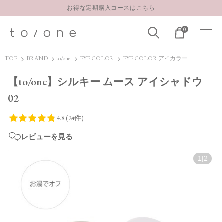
お得な定期購入コースはこちら
LINE お友達登録 500円OFFクーポンプレゼント
0
【重要】お盆期間中のお問い合わせと商品配送に関しまして
お得な定期購入コースはこちら
TOP
BRAND
to/one
EYE COLOR
EYE COLOR アイカラー
LINE お友達登録 500円OFFクーポンプレゼント
【to/one】シルキー ムース アイシャドウ
02
レビューを見る
1
|
2