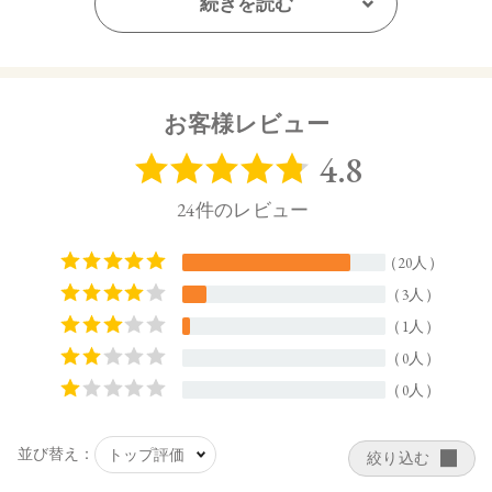
続きを読む
【全成分】
水、ＢＧ、合成フルオロフロゴパイト、グリセリン、オクチ
ルドデカノール、シリカ、１，２－ヘキサンジオール、ＰＥ
Ｇ－６０水添ヒマシ油、ジェランガム、ベンジルアルコー
お客様レビュー
ル、ＰＶＰ、ステアリン酸ＰＥＧ－４０、カプリリルグリコ
ール、クエン酸Ｎａ、アクリレーツコポリマーアンモニウ
ム、クエン酸、キサンタンガム、ＡＭＰ、オプンチアフィク
スインジカ種子油、オリーブ果実油、ホホバ種子油、トリ
（カプリル酸／カプリン酸）グリセリル、カニナバラ果実エ
キス、ラベンダー花エキス、カミツレ花エキス、クリスマム
マリチマムエキス、トコフェロール、（＋／－）マイカ、酸
化チタン、酸化鉄、ホウケイ酸（Ｃａ／Ａｌ）、グンジョ
ウ、カオリン、水酸化Ａｌ、酸化スズ
【原産国】
日本
【メーカー品番】