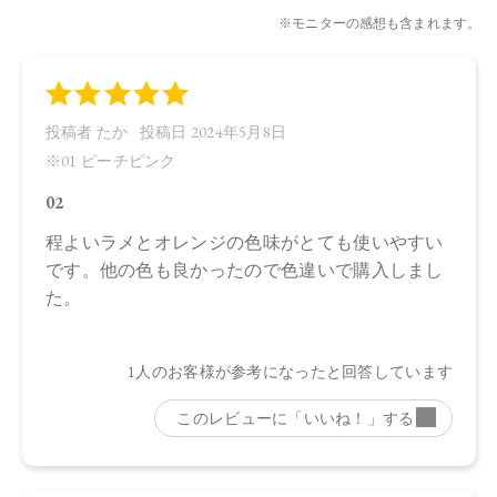
店舗でお問い合わせの際には、下記品番をお伝え下さい。
01…4580742226204
02…4580742226211
03…4580742226228
04…4580742226235
【店舗発売日】
CosmeKitchen 2022/8/8
Biople 2022/8/8
Make↗Kitchen 2022/8/2
to/one 2022/8/2
※店舗での取り扱いや詳しい在庫状況につきましては、各店
舗にお問い合わせください。
※発売日は予告なく変更する可能性がございます。予めご了
承ください。
※通常はご注文より１～３営業日での発送となります。
商品によっては、お届けまで１～２週間かかる場合がござい
ますので予めご了承ください。