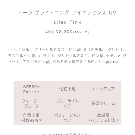
トーン ブライトニング デイエッセンス UV
Lilac Pink
40g ¥3,300
(tax in)
*¹ ヘキシル3-グリセリルアスコルビン酸、ミリスチル3–グリセリル
アスコルビン酸、3–ラウリルグリセリルアスコルビン酸、セチル2–グ
リセリルアスコルビン酸、
パルミチン酸アスコルビルリン酸3Na
SPF50+
化粧下地
トーンアップ
PA++++
ウォーター
ブルーライト
保湿クリーム
プルーフ
ケア
自然由来
ポリューション
敏感肌
指数98%
²
ケア
パッチテスト済
³
*
*