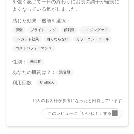
店舗でお問い合わせの際には、下記品番をお伝え下さい。
4573623430586
【店舗発売日】
CosmeKitchen 2025/7/1
Biople 2025/7/1
※店舗での取り扱いや詳しい在庫状況につきましては、各店
舗にお問い合わせください。
※発売日は予告なく変更する可能性がございます。予めご了
承ください。
※通常はご注文より１～３営業日での発送となります。
商品によっては、お届けまで１～２週間かかる場合がござい
ますので予めご了承ください。
●パッケージはリニューアル等の理由により、写真と異なる場
合がございます。
●パッケージのリニューアル等の理由により、成分・処方が記
載と異なる場合がございます。
●予告なくパッケージ仕様が変更になる場合がございます。