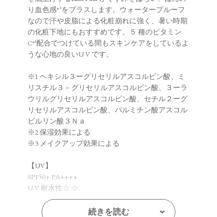
り血色感*³をプラスします。ウォータープルーフ
なので汗や皮脂による化粧崩れに強く、暑い時期
の化粧下地にもおすすめです。５ 種のビタミン
C*¹配合でつけている間もスキンケアをしているよ
うな心地の良いU V です。
※1 ヘキシル３ーグリセリルアスコルビン酸、ミ
リスチル３－グリセリルアスコルビン酸、３ーラ
ウリルグリセリルアスコルビン酸、セチル２ーグ
リセリルアスコルビン酸、パルミチン酸アスコル
ビルリン酸３Ｎａ
※2 保湿効果による
※3 メイクアップ効果による
【UV】
SPF50+ PA++++
U V 耐水性☆ ☆
続きを読む