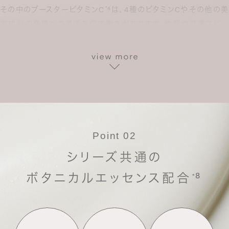
その中のブースタービタミンC
⁴は、4種のビタミンCやその他の美
*
容成分の角層への浸透を促す働きがあります。
性質や浸透スピー
ドの異なるビタミンCが肌悩みを全方位にケア。つけるたびに透明
感
¹とハリを。
*
¹ 保湿効果による
² ヘキシル3-グリセリルアスコルビン酸
³ ミリスチル
*
*
*
3-グリセリルアスコルビン酸
⁴ 3-ラウリルグリセリルアスコルビン酸
⁵ 角
*
*
質層まで
⁶ セチル2-グリセリルアスコルビン酸
⁷ パルミチン酸アスコル
*
*
ビルリン酸3Na
Point 02
シリーズ共通の
ボタニカルエッセンス配合
⁸
*