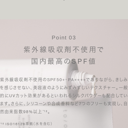
る
¹¹ トコフェロール
*
Point 03
紫外線吸収剤不使用で
国内最高のSPF値
紫外線吸収剤不使用のSPF50+・PA++++でありながら、
きし
を感じさせない、美容液のようにみずみずしいテクスチャー。
一般
的にUVカット効果があるといわれるシルクパウダーも配合してい
ます。
さらに、シリコーンや合成香料など7つのフリーも実現し、自
然由来指数98%以上
¹²。
*
¹² ISO16128準拠（水を含む）
*