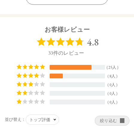
【ご使用方法】
適量を手にとり、顔・からだ全体に少量ずつ均一になるよう
にのばしてください。
日焼け止め効果を保つために、２～３時間ごとに塗りなおし
てください。
お客様レビュー
【内容量】
40g
【商品サイズ】
129㎜×36㎜ ×36㎜(高さx奥行x幅)
【全成分】
水、酸化亜鉛、ラウリン酸メチルヘプチル、BG、パルミチン
酸エチルヘキシル、酸化チタン、エタノール、グリセリン、
シルク、ポリヒドロキシステアリン酸、イソステアリン酸、
オプンチアフィクスインジカ種子油、ヘキシル3－グリセリル
アスコルビン酸、3－ラウリルグリセリルアスコルビン酸、パ
ルミチン酸アスコルビルリン酸3Na、ミリスチル3－グリセリ
ルアスコルビン酸、セチル2－グリセリルアスコルビン酸、ハ