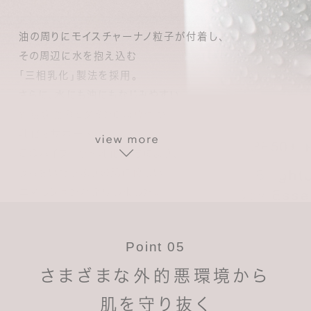
油の周りにモイスチャーナノ粒子が付着し、
その周辺に水を抱え込む
「三相乳化」製法を採用。
さらに、水にも油にもなじみやすい
両親媒性のビタミンC誘導体が
乳化をサポート。
このハイブリッド乳化処方により、
うるおいたっぷりの肌に優しい
エマルジョンが完成しました。
汗や皮脂による再乳化が起こらないため
くずれにくく、密着力が持続します。
Point 05
UV耐水性（ウォータープルーフ）
☆☆を実現しました。
さまざまな外的悪環境から
肌を守り抜く