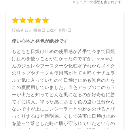
イビスカス花エキス、カーネーション花エキス、ビルベリー
葉エキス、マタタビ果実エキス、アルテロモナス発酵エキ
ス、ロドデンドロンフェルギネウムエキス、エーデルワイス
カルス培養エキス、セージ葉エキス、ローズマリー葉エキ
ス、ラベンダー油、ニオイテンジクアオイ油、ローマカミツ
レ花油、ローズマリー葉油、イランイラン花油、ラバンデュ
ラハイブリダ油、アオモジ果実油、ベルガモット果皮油、オ
レンジ油、ホホバエステル、水添レシチン、キサンタンガ
ム、ペンチレングリコール、水酸化Al、ベヘニルアルコー
ル、オクテニルコハク酸デンプンAl、ジカプリン酸ネオペン
チルグリコール、バチルアルコール、ステアロキシPGヒドロ
キシエチルセルローススルホン酸Na、アルギン酸Na、カプリ
ロイルグリシン、クエン酸、トコフェロール、フェノキシエ
タノール、酸化鉄、ステアリン酸
【原産国】
日本
【メーカー品番】