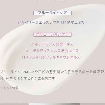
ブルーライトケア
ビルベリー葉エキス／マタタビ果実エキス
¹
*
ポリューションケア
アルテロモナス発酵エキス
エーデルワイスカルス培養エキス
ロドデンドロンフェルギネウムエキス
¹
*
ブルーライト、PM2.5や花粉の悪影響から肌を守る成分を厳選配
合。日中の肌をすこやかに保ちます。
¹ すべて保湿
*