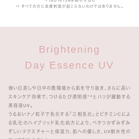
*² ISO16128準拠水を含む
*³ すべての方に皮膚刺激が起こらないわけではありません。
Brightening
Day Essence UV
強い日差しや日中の悪環境から肌を守り抜き、さらに高い
スキンケア効果で、つけるたび透明感*⁴とハリが躍動する
美容液UV。
うるおいナノ粒子で乳化する「三相乳化」とビタミンCによ
る乳化のハイブリッド乳化処方により、
ベタつかずみずみ
ずしいテクスチャーと保湿力、肌への優しさ、UV耐水性の