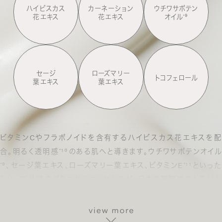
ハイビスカス
カーネーション
ウチワサボテン
花エキス
花エキス
オイル
⁹
*
セージ
ローズマリー
トコフェロール
葉エキス
葉エキス
ビタミンCやフラボノイドを含有するハイビスカス花エキスを配
合。明るく透明感
¹⁰のある肌へと導きます。
ウチワサボテンオイル
*
⁹、セージ葉エキス、ローズマリー葉エキス、ビタミンE
¹¹といった
*
*
シリーズ共通のボタニカルエッセンスが、
日中の悪環境にも負け
い健やかさを保ちます。
⁸ すべて保湿
⁹ オプンチアフィクスインジカ種子油
¹⁰ 保湿効果によ
*
*
*