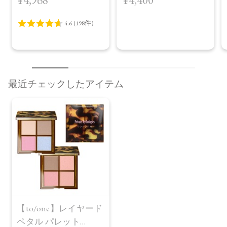
¥4,968
¥4,400
AW Collection＞EX04
Warm Harmony
最近チェックしたアイテム
【to/one】レイヤード
ペタル パレット