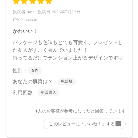
【店舗発売日】
CosmeKitchen 2026/6/26
Biople 2026/6/26
Biop 2026/6/26
※店舗での取り扱いや詳しい在庫状況につきましては、各店
舗にお問い合わせください。
※発売日は予告なく変更する可能性がございます。予めご了
承ください。
※通常はご注文より１～３営業日での発送となります。
商品によっては、お届けまで１～２週間かかる場合がござい
ますので予めご了承ください。
●パッケージはリニューアル等の理由により、写真と異なる場
合がございます。
●パッケージのリニューアル等の理由により、成分・処方が記
載と異なる場合がございます。
●予告なくパッケージ仕様が変更になる場合がございます。