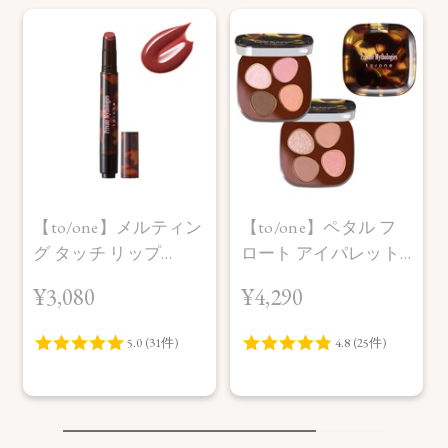
【to/one】メルティン
【to/one】ペタル フ
グ タッチ リップ
ロート アイパレット
［EX01～EX03］＜限
［EX11,EX12］＜限定
¥3,080
¥4,290
定品＞
品＞