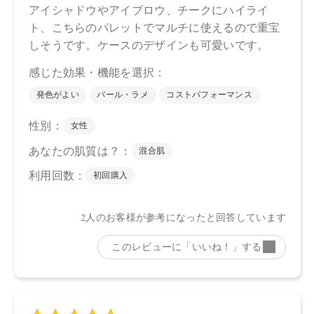
種子油、カニナバラ果実油、トコフェロール、イソステアリ
ン酸水添ヒマシ油、カルナウバロウ、水酸化Al、マイカ、酸
化チタン、酸化鉄、ホウケイ酸（Ca/Al）、グンジョウ、赤
226、黄4
（右上）ラウリン酸ヘキシル、トリカプリル酸/カプリン酸）
グリセリル、炭酸ジカプリリル、シリカ、パルミチン酸デキ
ストリン、窒化ホウ素、リンゴ酸ジイソステアリル、乳酸桿
菌発酵液、アルガニアスピノサ核油、オプンチアフィクスイ
ンジカ種子油、グリチルリチン酸2K、セラミドNP、ホホバ種
子油、カニナバラ果実油、水酸化Al、マイカ、酸化チタン、
ホウケイ酸（Ca/Al）、酸化鉄
【原産国】
日本
【メーカー品番】
店舗でお問い合わせの際には、下記品番をお伝え下さい。
・EX01 sakaime…4571649071363
・EX02 kasanari…4571649071370