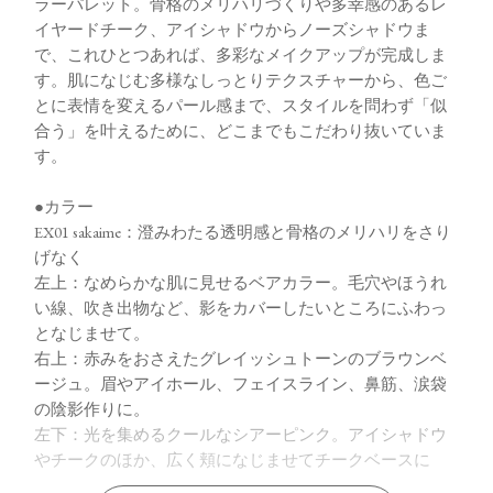
ラーパレット。骨格のメリハリづくりや多幸感のあるレ
イヤードチーク、アイシャドウからノーズシャドウま
で、これひとつあれば、多彩なメイクアップが完成しま
す。肌になじむ多様なしっとりテクスチャーから、色ご
とに表情を変えるパール感まで、スタイルを問わず「似
合う」を叶えるために、どこまでもこだわり抜いていま
す。
●カラー
EX01 sakaime：澄みわたる透明感と骨格のメリハリをさり
げなく
左上：なめらかな肌に見せるベアカラー。毛穴やほうれ
い線、吹き出物など、影をカバーしたいところにふわっ
となじませて。
右上：赤みをおさえたグレイッシュトーンのブラウンベ
ージュ。眉やアイホール、フェイスライン、鼻筋、涙袋
の陰影作りに。
左下：光を集めるクールなシアーピンク。アイシャドウ
やチークのほか、広く頬になじませてチークベースに
も。