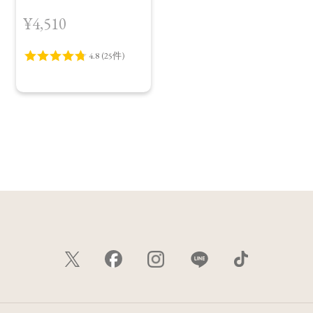
［EX01,EX02］＜限定
¥4,510
品＞