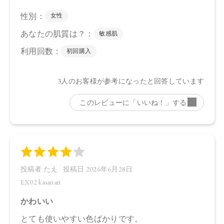
・EX01
（左上、右上、左下）タルク、スクワラン、シリカ、ジステ
アリン酸Al、アルガニアスピノサ核油、オプンチアフィクス
インジカ種子油、グリチルリチン酸2K、セラミドNP、ホホバ
種子油、カニナバラ果実油、トコフェロール、イソステアリ
ン酸水添ヒマシ油、カルナウバロウ、水酸化Al、マイカ、酸
化チタン、酸化鉄、グンジョウ、赤226
（右下）ラウリン酸ヘキシル、トリ（カプリル酸/カプリン
酸）グリセリル、炭酸ジカプリリル、シリカ、パルミチン酸
デキストリン、窒化ホウ素、リンゴ酸ジイソステアリル、乳
酸桿菌発酵液、アルガニアスピノサ核油、オプンチアフィク
スインジカ種子油、グリチルリチン酸2K、セラミドNP、ホホ
バ種子油、カニナバラ果実油、水酸化Al、ホウケイ酸
（Ca/Al）、酸化チタン、マイカ、ホウケイ酸（Ca/Na）、グ
ンジョウ、酸化スズ、酸化鉄
・EX02
（左上、左下、右下）タルク、スクワラン、シリカ、ジステ
アリン酸Al、アルガニアスピノサ核油、オプンチアフィクス
インジカ種子油、グリチルリチン酸2K、セラミドNP、ホホバ