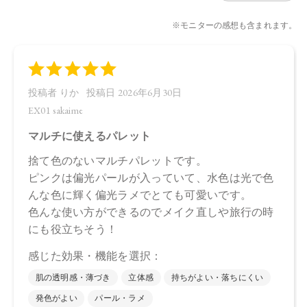
【販売名】
トーン レイヤード ペタル パレット EX01
トーン レイヤード ペタル パレット EX02
【ご使用方法】
指先またはお手持ちのブラシで適量をとり、頬やフェイスラ
インにぼかします。
【内容量】
8.8g
【商品サイズ】
75.0×15.0×75.0㎜
【特定原材料に準ずるもの】
大豆
【全成分】