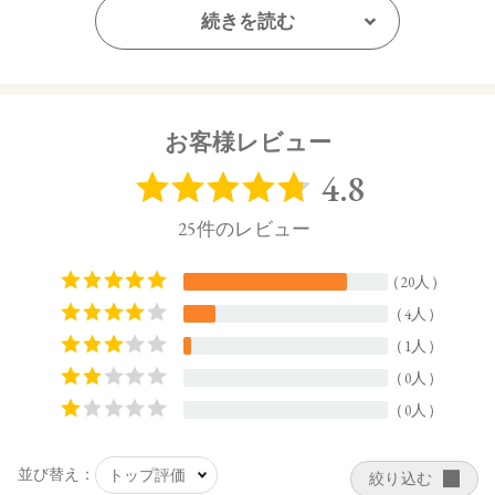
右下：ブルーとピンクのパールが瞬くアイシーブルー。
続きを読む
肌への密着感にこだわったむにむに質感です。ハイライ
トやアイシャドウのトッパーに。左上と混ぜてふわっと
肌にぼかせば、透明感が際立つ仕上がりに。
お客様レビュー
EX02 kasanari：可愛くて凛とした、多幸感あふれる表情へ
といざなう
左上：ほのかな赤みを含んだニュートラルなココアベー
ジュ。眉やフェイスライン、鼻筋の陰影作りに。
右上：ピンクの微細なパールをたっぷりとブレンドした
ピーチカラー。肌への密着感にこだわったむにむに質感
です。ハイライトのほか、広範囲になじませてチークベ
ースに。
左下：ピュアな印象のクリアピンク。シアーなパールが
透明感を引き出します。右下のピンクとブレンドして、
その日の気分を演出して。
右下：ヘルシーな印象のクリアなコーラルピンク。シア
ーなパールが透明感を引き出します。左下のピンクとブ
レンドして、その日の気分を演出して。