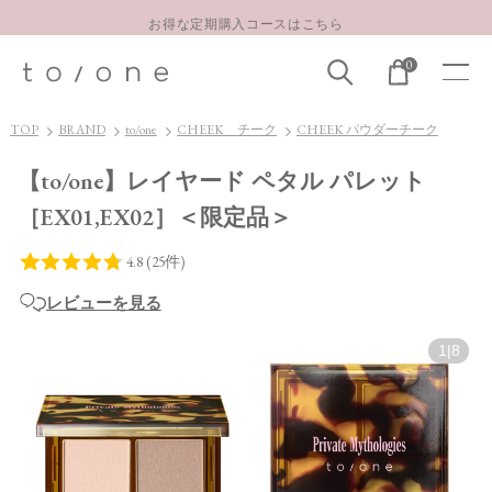
お得な定期購入コースはこちら
LINE お友達登録 500円OFFクーポンプレゼント
0
【重要】お盆期間中のお問い合わせと商品配送に関しまして
お得な定期購入コースはこちら
TOP
BRAND
to/one
CHEEK チーク
CHEEK パウダーチーク
LINE お友達登録 500円OFFクーポンプレゼント
【to/one】レイヤード ペタル パレット
［EX01,EX02］＜限定品＞
レビューを見る
1
|
8