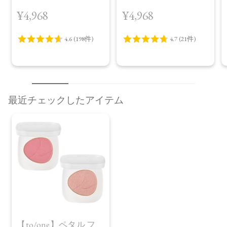
（30包）
デイ ブライトニング
¥4,968
¥4,968
プラス＜限定品＞
最近チェックしたアイテム
【to/one】ペタル フ