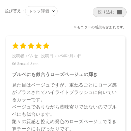
スクワラン、ホホバ種子油、BG、水、カニナバラ果実エキ
ス、ラベンダー花エキス、酸化チタン、マイカ、酸化鉄、ホ
ウケイ酸（Ca／Al）、赤202、赤226、酸化スズ
・06 Sensual Satin
タルク、トリ（カプリル酸／カプリン酸）グリセリル、ラウ
ロイルリシン、野菜油、セスキイソステアリン酸ソルビタ
ン、ジステアリン酸Al 、デヒドロ酢酸Na、エチルヘキシルグ
リセリン、カプリル酸グリセリル、トコフェロール、クロル
フェネシン、アルガニアスピノサ核油、オプンチアフィクス
インジカ種子油、オリーブ果実油、シリカ、スクワラン、ホ
ホバ種子油、マイカ、BG、水、カニナバラ果実エキス、ラベ
ンダー花エキス、ホウケイ酸（Ca ／Al）、酸化チタン、アル
ミナ、酸化鉄、グンジョウ、酸化スズ、赤226 、カオリン
【原産国】
日本
【メーカー品番】
店舗でお問い合わせの際には、下記品番をお伝え下さい。
05：4571649065492