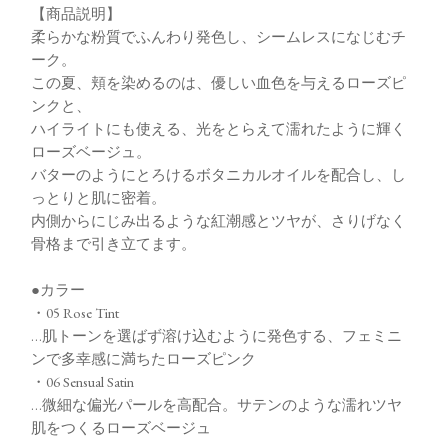
【商品説明】
柔らかな粉質でふんわり発色し、シームレスになじむチ
ーク。
この夏、頬を染めるのは、優しい血色を与えるローズピ
ンクと、
ハイライトにも使える、光をとらえて濡れたように輝く
ローズベージュ。
バターのようにとろけるボタニカルオイルを配合し、し
っとりと肌に密着。
内側からにじみ出るような紅潮感とツヤが、さりげなく
骨格まで引き立てます。
●カラー
・05 Rose Tint
…肌トーンを選ばず溶け込むように発色する、フェミニ
ンで多幸感に満ちたローズピンク
・06 Sensual Satin
…微細な偏光パールを高配合。サテンのような濡れツヤ
肌をつくるローズベージュ