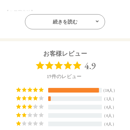
【ご使用方法】
お手持ちのブラシで適量をとり、頬にぼかします。
続きを読む
【内容量】
2.5g
【商品サイズ】
お客様レビュー
20.5㎜×65㎜×64㎜ (高さx奥行x幅)
【全成分】
・05 Rose Tint
タルク、トリ（カプリル酸／カプリン酸）グリセリル、野菜
油、トリ（カプリル酸／カプリン酸／ミリスチン酸／ステア
リン酸）グリセリル、シリカ、ラウロイルリシン、セスキイ
ソステアリン酸ソルビタン、ジステアリン酸Al、デヒドロ酢
酸Na、エチルヘキシルグリセリン、カプリル酸グリセリル、
トコフェロール、クロルフェネシン、アルガニアスピノサ核
油、オプンチアフィクスインジカ種子油、オリーブ果実油、