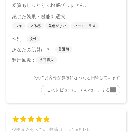
06：4571649065508
【店舗発売日】
CosmeKitchen 2025/4/18
Biople 2025/4/18
※店舗での取り扱いや詳しい在庫状況につきましては、各店
舗にお問い合わせください。
※発売日は予告なく変更する可能性がございます。予めご了
承ください。
※通常はご注文より１～３営業日での発送となります。
商品によっては、お届けまで１～２週間かかる場合がござい
ますので予めご了承ください。
●パッケージはリニューアル等の理由により、写真と異なる場
合がございます。
●パッケージのリニューアル等の理由により、成分・処方が記
載と異なる場合がございます。
●予告なくパッケージ仕様が変更になる場合がございます。