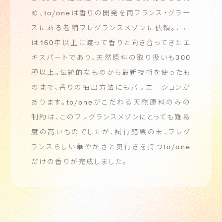
め、
to/one
は香りの開発を南フランス・グラー
スにある老舗フレグランスメゾンに依頼。
ここ
は
160
年以上に渡って香りと向き合ってきたエ
キスパートであり、天然原料の取り扱いも
300
種以上。
伝統的なものから最新技術を使ったも
のまで、香りの抽出方法にもバリエーションが
あります。
to/one
がこだわる天然原料のみの
制約は、このフレグランスメゾンにとっても難易
度の高いものでしたが、
試行錯誤の末、フレグ
ランスらしい華やかさと奥行きを持つ
to/one
だけの香りが完成しました。