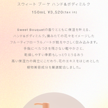
スウィート ブーケ ハンド
&
ボディミルク
150mL
¥3,520
(tax in)
Sweet Bouquet
の香りとともに保湿を叶える、
ハンド&ボディミルク。
摘みたての花々をイメージした
フルーティフローラルノートが肌をやさしく包み込みます。
手指にべたつきを残さない軽やかさと、
乾燥しやすい季節もしっとりとうるおう
高い保湿力の両立にこだわり、
花のエキスをはじめとした
植物美容成分を厳選配合しました。