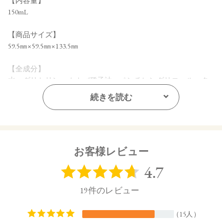
【内容量】
150mL
【商品サイズ】
59.5㎜×59.5㎜×133.5㎜
【全成分】
水、グリセリン、ホホバ種子油、ペンチレングリコール、ク
エン酸ステアリン酸グリセリル、オリーブ果実油、シア脂、
続きを読む
香料、イヌリン、オリーブ油脂肪酸セテアリル、オリーブ油
脂肪酸ソルビタン、アラキジルアルコール、ベンジルアルコ
ール、キサンタンガム、ベヘニルアルコール、アラキルグル
コシド、クエン酸Ｎａ、デヒドロ酢酸、トコフェロール、ヒ
マワリ種子油、ＢＧ、オプンチアフィクスインジカ種子油、
お客様レビュー
トリ（カプリル酸／カプリン酸）グリセリル、フランスラベ
ンダーエキス、エーデルワイス花／葉エキス、トウキンセン
カ花エキス、カニナバラ果実エキス、ロドデンドロンフェル
ギネウムエキス、モモ葉エキス、カミツレ花エキス、ユキノ
シタエキス、サトザクラ花エキス