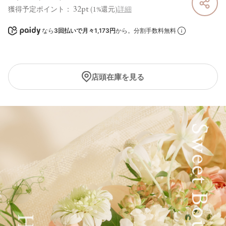
32pt
獲得予定ポイント：
(1%還元)
詳細
なら
3回払いで月々1,173円
から。分割手数料無料
店頭在庫を見る