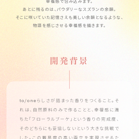
幸福感で包み込みます。
あとに残るのは、パウダリーなスズランの余韻。
そこに咲いていた記憶さえも美しい余韻となるような、
物語を感じさせる幸福感を描きます。
開発背景
to/one
らしさが詰まった香りをつくること。
そ
れは、自然原料のみで作ることと、幸福感に満
ちた「フローラルブーケ」という香りの完成度、
そのどちらにも妥協しないという大きな挑戦で
した。
この難易度の高い両立を実現させるた