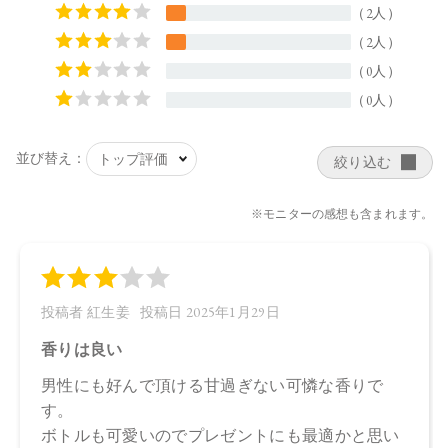
【原産国】
日本
【メーカー品番】
店舗でお問い合わせの際には、下記品番をお伝え下さい。
4570106736722
【店舗発売日】
CosmeKitchen 2024/12/6
Biople 2024/12/6
Make↗Kitchen 2024/12/6
※店舗での取り扱いや詳しい在庫状況につきましては、各店
舗にお問い合わせください。
※発売日は予告なく変更する可能性がございます。予めご了
承ください。
※通常はご注文より１～３営業日での発送となります。
商品によっては、お届けまで１～２週間かかる場合がござい
ますので予めご了承ください。