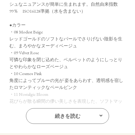
シュなニュアンスが簡単に生まれます。自然由来指数
99％ ISO16128準拠（水を含まない）
●カラー
・08 Modest Beige
レッドゴールドのソフトなパールでさりげない陰影を生
む、まろやかなヌーディベージュ
・09 Velvet Rose
可憐な印象を閉じ込めた、ベルベットのようにしっとり
とやわらかなローズベージュ
・10 Cosmos Pink
角度によってブルーの光が 姿をあらわす、透明感を宿し
たロマンティックなペールピンク
・11 Nostalgic Bloom
花びらが散る瞬間の儚い美しさを表現した、ソフトマッ
トなアンティークモーヴ
続きを読む
【ご使用方法】
指先またはお手持ちのチップやブラシで適量をとり、まぶた