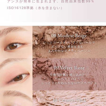
アンスが簡単に生まれます。
自然由来指数99％
ISO16128準拠（水を含まない）
08 Modest Beige
レッドゴールドのソフトなパールで
さりげない陰影を生む、
まろやかなヌーディベージュ
09 Velvet Rose
可憐な印象を閉じ込めた、
ベルベットのように
しっとりとやわらかなローズベージュ
10 Cosmos Pink