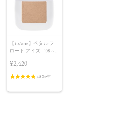
【to/one】ペタル フ
ロート アイズ［08～
11］
¥2,420