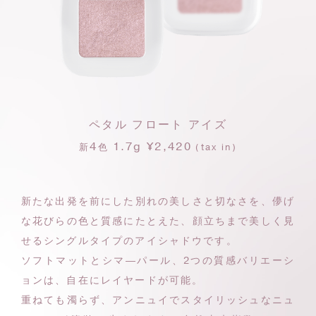
ペタル フロート アイズ
4
1.7g ¥2,420
新
色
(tax in)
新たな出発を前にした別れの美しさと切なさを、
儚げ
な花びらの色と質感にたとえた、
顔立ちまで美しく見
せるシングルタイプのアイシャドウです。
ソフトマットとシマ―パール、2つの質感バリエーシ
ョンは、
自在にレイヤードが可能。
重ねても濁らず、アンニュイでスタイリッシュな
ニュ