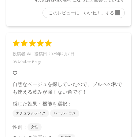
・11
タルク、ラウロイルリシン、シリカ、スクワラン、トリ（カ
プリル酸／カプリン酸）グリセリル、ダイマージリノール酸
ジ（イソステアリル／フィトステリル）、イソステアリン酸
水添ヒマシ油、ジステアリン酸Al、セタノール、トコフェロ
ール、水酸化Al、アルガニアスピノサ核油、オプンチアフィ
クスインジカ種子油、ホホバ種子油、ローズマリー葉油、ア
ンズ核油、オリーブ果実油、カニナバラ果実油、ヒマワリ種
子油、マイカ、酸化鉄、酸化チタン、グンジョウ、赤226
【原産国】
日本
【メーカー品番】
店舗でお問い合わせの際には、下記品番をお伝え下さい。
・08：4570106736616
・09：4570106736593
・10：4570106736609