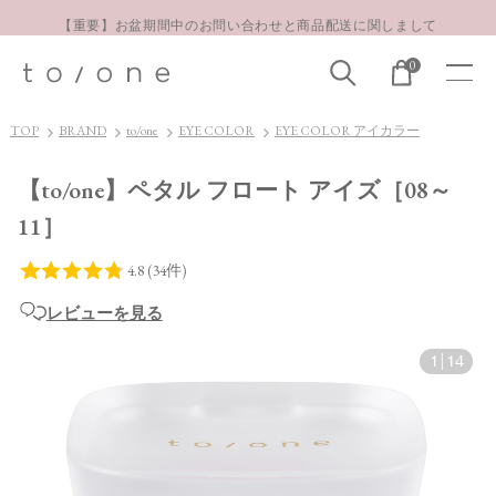
【重要】お盆期間中のお問い合わせと商品配送に関しまして
お得な定期購入コースはこちら
0
LINE お友達登録 500円OFFクーポンプレゼント
TOP
BRAND
to/one
EYE COLOR
EYE COLOR アイカラー
【to/one】ペタル フロート アイズ［08～
11］
レビューを見る
1
|
14