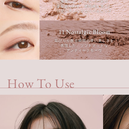
角度によってブルーの光が
姿をあらわす、透明感を宿した
ロマンティックなペールピンク
11 Nostalgic Bloom
花びらが散る瞬間の儚い美しさを
表現した、ソフトマットな
アンティークモーヴ
How To Use