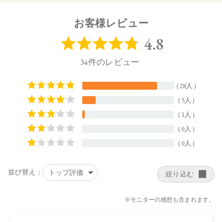
全体にぼかします。
お客様レビュー
【内容量】
1.7g
【商品サイズ】
44.0×15.0×44.5㎜
【全成分】
・08
タルク、ラウロイルリシン、シリカ、スクワラン、トリ（カ
プリル酸／カプリン酸）グリセリル、ダイマージリノール酸
ジ（イソステアリル／フィトステリル）、イソステアリン酸
水添ヒマシ油、ジステアリン酸Al、セタノール、トコフェロ
ール、水酸化Al、アルガニアスピノサ核油、オプンチアフィ
クスインジカ種子油、ホホバ種子油、ローズマリー葉油、ア
ンズ核油、オリーブ果実油、カニナバラ果実油、ヒマワリ種
子油、マイカ、酸化チタン、酸化鉄、グンジョウ