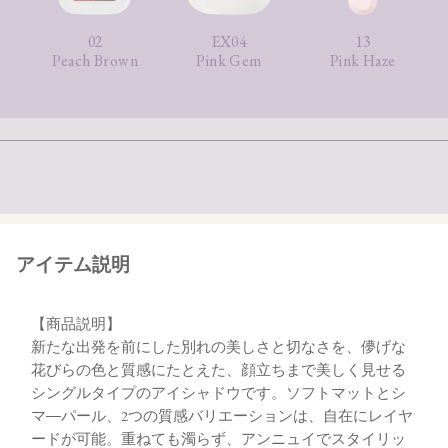
02
EX04
13
Peach Brown
Pink Gem
Pink Haze
アイテム説明
【商品説明】
新たな出発を前にした別れの美しさと切なさを、儚げな
花びらの色と質感にたとえた、顔立ちまで美しく見せる
シングルタイプのアイシャドウです。ソフトマットとシ
マ―パール、2つの質感バリエーションは、自在にレイヤ
ードが可能。重ねても濁らず、アンニュイでスタイリッ