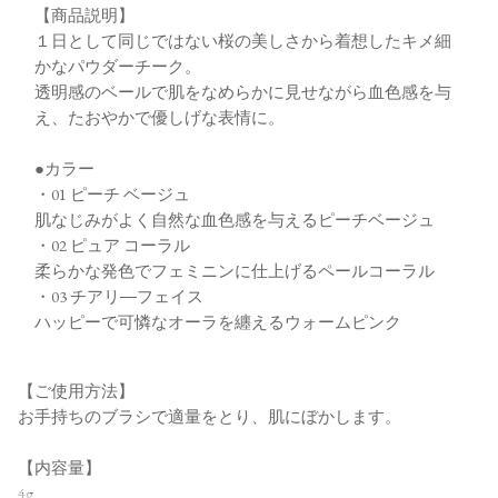
【商品説明】
１日として同じではない桜の美しさから着想したキメ細
かなパウダーチーク。
透明感のベールで肌をなめらかに見せながら血色感を与
え、たおやかで優しげな表情に。
●カラー
・01 ピーチ ベージュ
肌なじみがよく自然な血色感を与えるピーチベージュ
・02 ピュア コーラル
柔らかな発色でフェミニンに仕上げるペールコーラル
・03 チアリ―フェイス
ハッピーで可憐なオーラを纏えるウォームピンク
【ご使用方法】
お手持ちのブラシで適量をとり、肌にぼかします。
【内容量】
4g