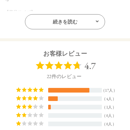
【商品サイズ】
20㎜×64㎜×65㎜ (高さx奥行x幅)
続きを読む
【全成分】
マイカ、硫酸Ca水和物、ヤシ油、オリーブ果実油、オレイン
酸ソルビタン、スクワラン、ペンチレングリコール、ステア
リン酸亜鉛、エチルヘキシルグリセリン、カプリル酸グリセ
お客様レビュー
リル、トコフェロール、アロエベラ葉エキス、アルガニアス
ピノサ核油、オプンチアフィクスインジカ種子油、カニナバ
ラ果実油、ホホバ種子油、水、BG、エタノール、カミツレ花
エキス、ラベンダー花エキス、ジパルミチン酸アスコルビ
ル、（＋／－）タルク、酸化スズ、酸化チタン、シリカ、コ
ーンスターチ、ステアリン酸Mg、酸化鉄、グンジョウ、赤
226、水酸化Al、合成フルオロフロゴパイト、ステアリン酸
【原産国】
日本