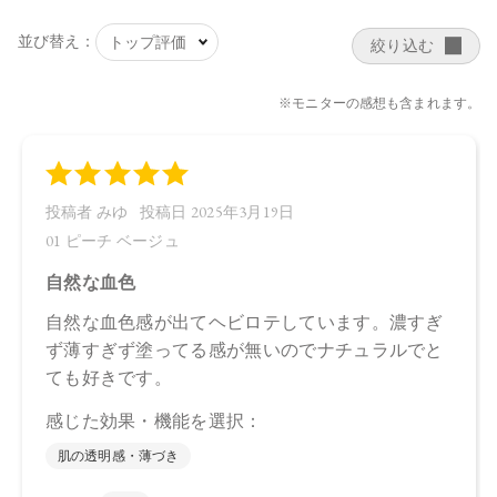
【メーカー品番】
店舗でお問い合わせの際には、下記品番をお伝え下さい。
・01 ピーチ ベージュ：4570106731048
・02 ピュア コーラル：4570106731055
・03 チアリ―フェイス：4570106731062
【店舗発売日】
CosmeKitchen 2024/3/13
Biople 2024/3/13
Make↗Kitchen 2024/3/13
※店舗での取り扱いや詳しい在庫状況につきましては、各店
舗にお問い合わせください。
※発売日は予告なく変更する可能性がございます。予めご了
承ください。
※通常はご注文より１～３営業日での発送となります。
商品によっては、お届けまで１～２週間かかる場合がござい
ますので予めご了承ください。
●パッケージはリニューアル等の理由により、写真と異なる場