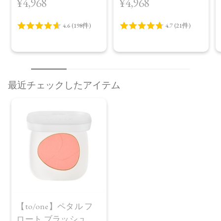
¥4,968
¥4,968
プラス＜限定品＞
最近チェックしたアイテム
【to/one】ペタル フ
ロート ブラッシュ