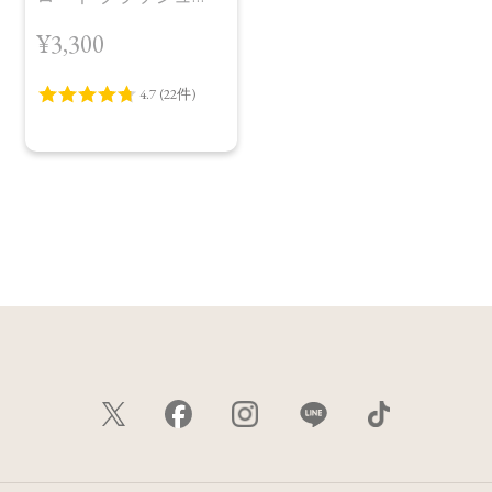
［01～03］
¥3,300