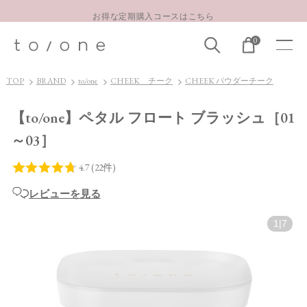
お得な定期購入コースはこちら
LINE お友達登録 500円OFFクーポンプレゼント
0
【重要】お盆期間中のお問い合わせと商品配送に関しまして
お得な定期購入コースはこちら
TOP
BRAND
to/one
CHEEK チーク
CHEEK パウダーチーク
LINE お友達登録 500円OFFクーポンプレゼント
【to/one】ペタル フロート ブラッシュ［01
～03］
レビューを見る
1
|
7