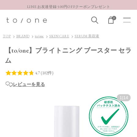
LINE お友達登録 500円OFFクーポンプレゼント
【重要】お盆期間中のお問い合わせと商品配送に関しまして
0
お得な定期購入コースはこちら
LINE お友達登録 500円OFFクーポンプレゼント
TOP
BRAND
to/one
SKIN CARE
SERUM 美容液
【to/one】ブライトニング ブースター セラ
ム
レビューを見る
1
|
14