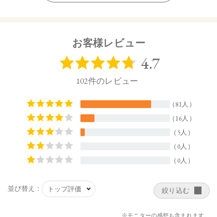
ローマカミツレ花油、ローズマリー葉油、イランイラン花
油、ラバンデュラハイブリダ油、アオモジ果実油、ベルガモ
ット果実油、オレンジ油、加水分解ホホバエステル、PEG-40
水添ヒマシ油、クエン酸、クエン酸Na、サクシノグリカン、
お客様レビュー
安息香酸Na、水酸化K
【原産国】
日本
【メーカー品番】
店舗でお問い合わせの際には、下記品番をお伝え下さい。
4570106728314
【店舗発売日】
CosmeKitchen 2024/4/1
Biople 2024/4/1
Make↗Kitchen 2024/4/1
※店舗での取り扱いや詳しい在庫状況につきましては、各店
舗にお問い合わせください。