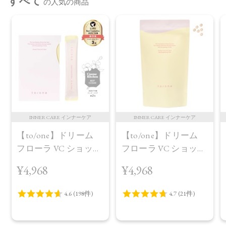
すべて
の人気の商品
INNER CARE インナーケア
INNER CARE インナーケア
【to/one】ドリーム
【to/one】ドリーム
フローラ VC ショット
フローラ VC ショット
（30包）
デイ ブライトニング
¥4,968
¥4,968
プラス＜限定品＞