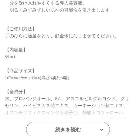
分を受け入れやすくする導入美容液。
明るくみずみずしい肌への可能性を引き出します。
【ご使用方法】
手のひらに適量をとり、顔全体になじませてください。
【内容量】
55ｍL
【商品サイズ】
107㎜×49㎜ ×49㎜(高さx奥行x幅)
【全成分】
水、プロパンジオール、BG、アスコルビルグルコシド、グリ
セリン、ハイビスカス花エキス、カーネーション花エキス、
オプンチアフィクスインジカ種子油、酢酸トコフェロール、
ローズマリー葉エキス、セージ葉エキス、エーデルワイス花
／葉エキス、ラベンダー花エキス、月見草油、セイヨウノコ
続きを読む
ギリソウエキス、ラベンダー油、ニオイテンジクアオイ油、