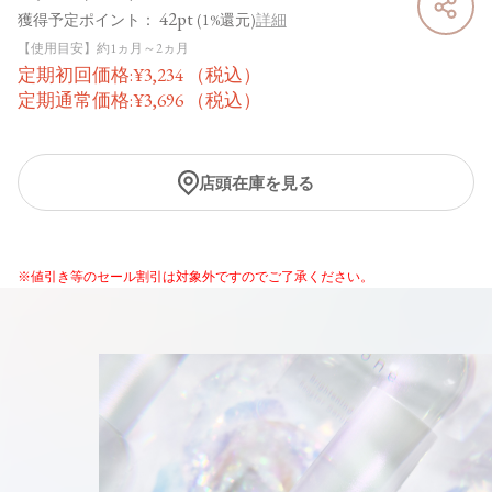
42pt
獲得予定ポイント：
(1%還元)
詳細
【使用目安】約1ヵ月～2ヵ月
定期初回価格:
¥
3,234
（税込）
定期通常価格:
¥
3,696
（税込）
店頭在庫を見る
※値引き等のセール割引は対象外ですのでご了承ください。