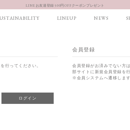
LINE お友達登録 500円OFFクーポンプレゼント
【重要】お盆期間中のお問い合わせと商品配送に関しまして
USTAINABILITY
LINEUP
NEWS
S
お得な定期購入コースはこちら
LINE お友達登録 500円OFFクーポンプレゼント
会員登録
ンを行ってください。
会員登録がお済みでない方
部サイトに新規会員登録を
※会員システムへ遷移しま
ログイン