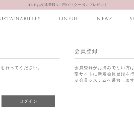
LINE お友達登録 500円OFFクーポンプレゼント
【重要】お盆期間中のお問い合わせと商品配送に関しまして
USTAINABILITY
LINEUP
NEWS
S
お得な定期購入コースはこちら
LINE お友達登録 500円OFFクーポンプレゼント
会員登録
ンを行ってください。
会員登録がお済みでない方
部サイトに新規会員登録を
※会員システムへ遷移しま
ログイン