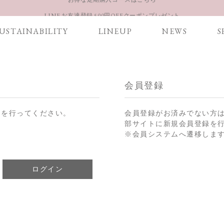
LINE お友達登録 500円OFFクーポンプレゼント
【重要】お盆期間中のお問い合わせと商品配送に関しまして
USTAINABILITY
LINEUP
NEWS
S
お得な定期購入コースはこちら
LINE お友達登録 500円OFFクーポンプレゼント
会員登録
ンを行ってください。
会員登録がお済みでない方
部サイトに新規会員登録を
※会員システムへ遷移しま
ログイン