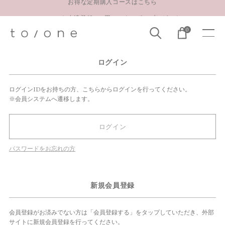
LINE お友達登録 500円OFFクーポンプレゼント
0
【重要】お盆期間中のお問い合わせと商品配送に関しまして
お得な定期購入コースはこちら
ログイン
LINE お友達登録 500円OFFクーポンプレゼント
ログインIDをお持ちの方、こちらからログインを行ってください。
※会員システムへ遷移します。
ログイン
パスワードをお忘れの方
新規会員登録
会員登録がお済みでない方は「会員登録する」をタップしていただき、外部
サイトに新規会員登録を行ってください。