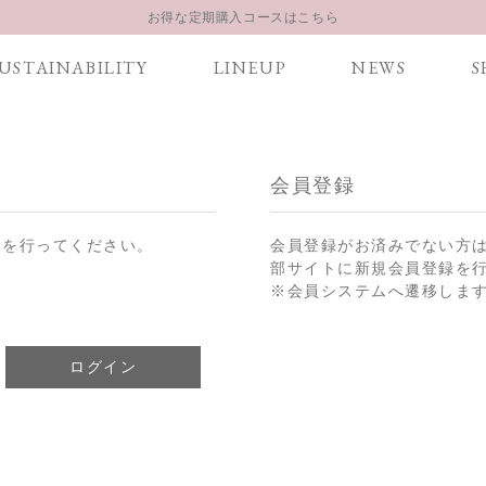
お得な定期購入コースはこちら
LINE お友達登録 500円OFFクーポンプレゼント
USTAINABILITY
LINEUP
NEWS
S
【重要】お盆期間中のお問い合わせと商品配送に関しまして
お得な定期購入コースはこちら
LINE お友達登録 500円OFFクーポンプレゼント
会員登録
ンを行ってください。
会員登録がお済みでない方
部サイトに新規会員登録を
※会員システムへ遷移しま
ログイン