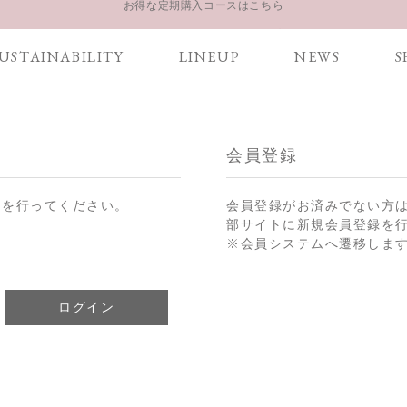
LINE お友達登録 500円OFFクーポンプレゼント
【重要】お盆期間中のお問い合わせと商品配送に関しまして
USTAINABILITY
LINEUP
NEWS
S
お得な定期購入コースはこちら
LINE お友達登録 500円OFFクーポンプレゼント
会員登録
ンを行ってください。
会員登録がお済みでない方
部サイトに新規会員登録を
※会員システムへ遷移しま
ログイン