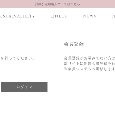
お得な定期購入コースはこちら
LINE お友達登録 500円OFFクーポンプレゼント
USTAINABILITY
LINEUP
NEWS
S
【重要】お盆期間中のお問い合わせと商品配送に関しまして
お得な定期購入コースはこちら
LINE お友達登録 500円OFFクーポンプレゼント
会員登録
ンを行ってください。
会員登録がお済みでない方
部サイトに新規会員登録を
※会員システムへ遷移しま
ログイン