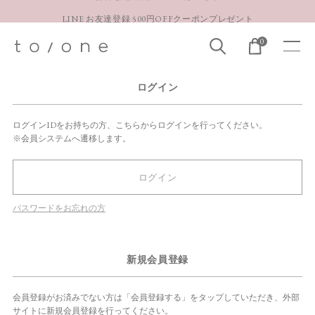
LINE お友達登録 500円OFFクーポンプレゼント
【重要】お盆期間中のお問い合わせと商品配送に関しまして
0
お得な定期購入コースはこちら
LINE お友達登録 500円OFFクーポンプレゼント
ログイン
ログインIDをお持ちの方、こちらからログインを行ってください。
※会員システムへ遷移します。
ログイン
パスワードをお忘れの方
新規会員登録
会員登録がお済みでない方は「会員登録する」をタップしていただき、外部
サイトに新規会員登録を行ってください。